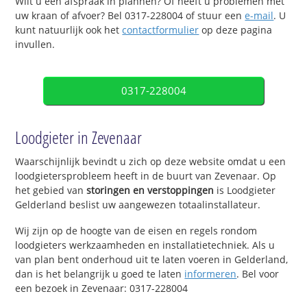
Wilt u een afspraak in plannen? Of heeft u problemen met
uw kraan of afvoer? Bel 0317-228004 of stuur een
e-mail
. U
kunt natuurlijk ook het
contactformulier
op deze pagina
invullen.
0317-228004
Loodgieter in Zevenaar
Waarschijnlijk bevindt u zich op deze website omdat u een
loodgietersprobleem heeft in de buurt van Zevenaar. Op
het gebied van
storingen en verstoppingen
is Loodgieter
Gelderland beslist uw aangewezen totaalinstallateur.
Wij zijn op de hoogte van de eisen en regels rondom
loodgieters werkzaamheden en installatietechniek. Als u
van plan bent onderhoud uit te laten voeren in Gelderland,
dan is het belangrijk u goed te laten
informeren
. Bel voor
een bezoek in Zevenaar: 0317-228004