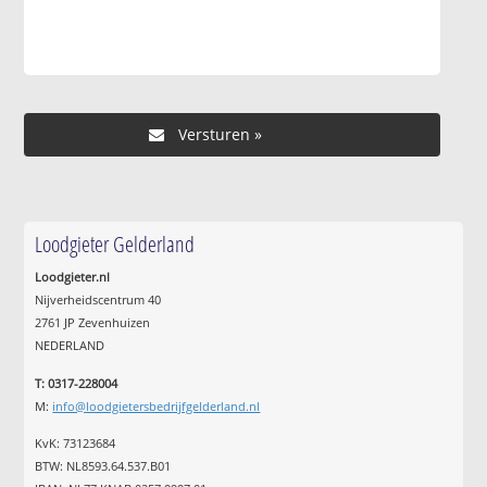
Loodgieter Gelderland
Loodgieter.nl
Nijverheidscentrum 40
2761 JP Zevenhuizen
NEDERLAND
T: 0317-228004
M:
info@loodgietersbedrijfgelderland.nl
KvK: 73123684
BTW: NL8593.64.537.B01