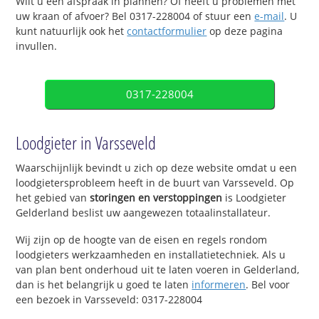
Wilt u een afspraak in plannen? Of heeft u problemen met
uw kraan of afvoer? Bel 0317-228004 of stuur een
e-mail
. U
kunt natuurlijk ook het
contactformulier
op deze pagina
invullen.
0317-228004
Loodgieter in Varsseveld
Waarschijnlijk bevindt u zich op deze website omdat u een
loodgietersprobleem heeft in de buurt van Varsseveld. Op
het gebied van
storingen en verstoppingen
is Loodgieter
Gelderland beslist uw aangewezen totaalinstallateur.
Wij zijn op de hoogte van de eisen en regels rondom
loodgieters werkzaamheden en installatietechniek. Als u
van plan bent onderhoud uit te laten voeren in Gelderland,
dan is het belangrijk u goed te laten
informeren
. Bel voor
een bezoek in Varsseveld: 0317-228004