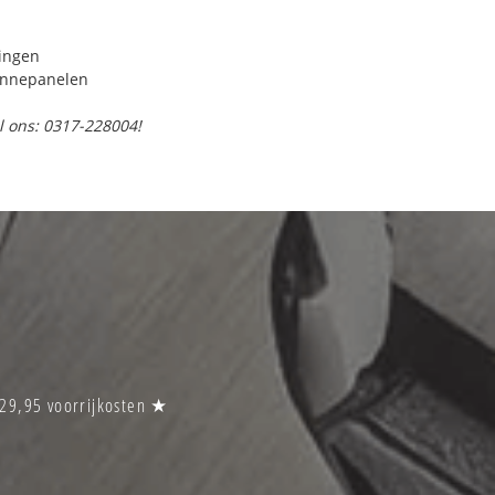
ringen
onnepanelen
l ons: 0317-228004!
€29,95 voorrijkosten ★