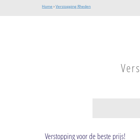
Home
›
Verstopping Rheden
Ver
Rheden
Rheden
Verstopping voor de beste prijs!
Rheden-West ten