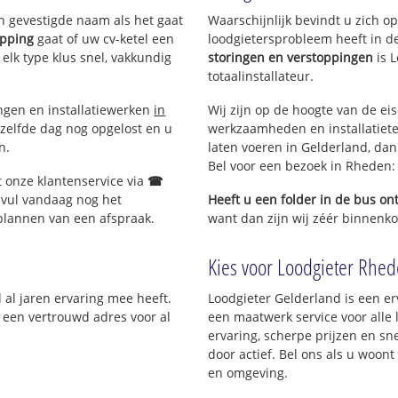
verweg
en gevestigde naam als het gaat
Waarschijnlijk bevindt u zich 
opping
gaat of uw cv-ketel een
loodgietersprobleem heeft in d
 elk type klus snel, vakkundig
storingen en verstoppingen
is 
totaalinstallateur.
ingen en installatiewerken
in
Wij zijn op de hoogte van de ei
zelfde dag nog opgelost en u
werkzaamheden en installatiete
n.
laten voeren in Gelderland, dan 
Bel voor een bezoek in Rheden
t onze klantenservice via
☎
 vul vandaag nog het
Heeft u een folder in de bus o
 plannen van een afspraak.
want dan zijn wij zéér binnenko
Kies voor Loodgieter Rhede
 al jaren ervaring mee heeft.
Loodgieter Gelderland is een er
; een vertrouwd adres voor al
een maatwerk service voor all
ervaring, scherpe prijzen en sne
door actief. Bel ons als u woon
en omgeving.