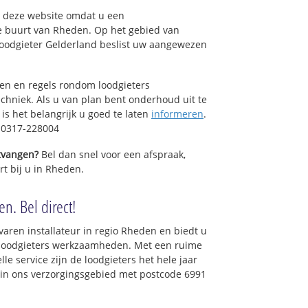
op deze website omdat u een
e buurt van Rheden. Op het gebied van
Loodgieter Gelderland beslist uw aangewezen
sen en regels rondom loodgieters
chniek. Als u van plan bent onderhoud uit te
is het belangrijk u goed te laten
informeren
.
: 0317-228004
ntvangen?
Bel dan snel voor een afspraak,
rt bij u in Rheden.
n. Bel direct!
varen installateur in regio Rheden en biedt u
e loodgieters werkzaamheden. Met een ruime
lle service zijn de loodgieters het hele jaar
t in ons verzorgingsgebied met postcode 6991