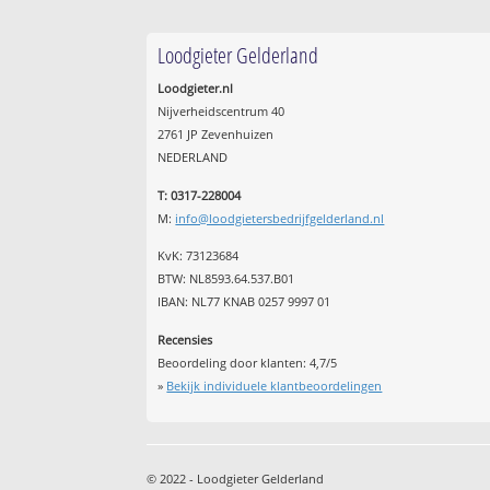
Loodgieter Gelderland
Loodgieter.nl
Nijverheidscentrum 40
2761 JP Zevenhuizen
NEDERLAND
T: 0317-228004
M:
info@loodgietersbedrijfgelderland.nl
KvK: 73123684
BTW: NL8593.64.537.B01
IBAN: NL77 KNAB 0257 9997 01
Recensies
Beoordeling door klanten:
4,7
/
5
»
Bekijk individuele klantbeoordelingen
© 2022 - Loodgieter Gelderland