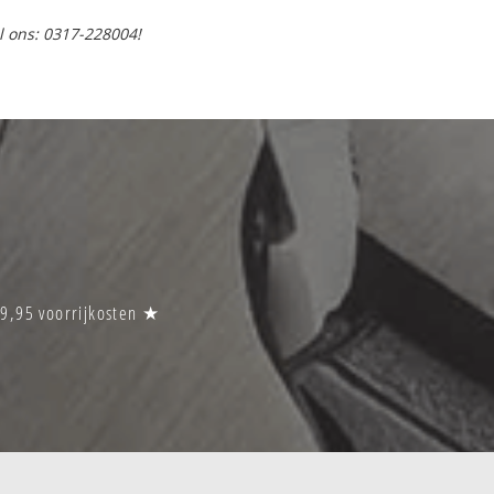
l ons: 0317-228004!
29,95 voorrijkosten ★