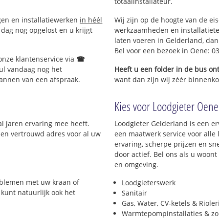
totaalinstallateur.
ngen en installatiewerken
in héél
Wij zijn op de hoogte van de ei
dag nog opgelost en u krijgt
werkzaamheden en installatiete
laten voeren in Gelderland, dan 
Bel voor een bezoek in Oene: 0
onze klantenservice via
☎
ul vandaag nog het
Heeft u een folder in de bus o
lannen van een afspraak.
want dan zijn wij zéér binnenkor
Kies voor Loodgieter Oene.
al jaren ervaring mee heeft.
Loodgieter Gelderland is een er
 een vertrouwd adres voor al uw
een maatwerk service voor all
ervaring, scherpe prijzen en sne
door actief. Bel ons als u woon
en omgeving.
roblemen met uw kraan of
Loodgieterswerk
 kunt natuurlijk ook het
Sanitair
Gas, Water, CV-ketels & Riole
Warmtepompinstallaties & z