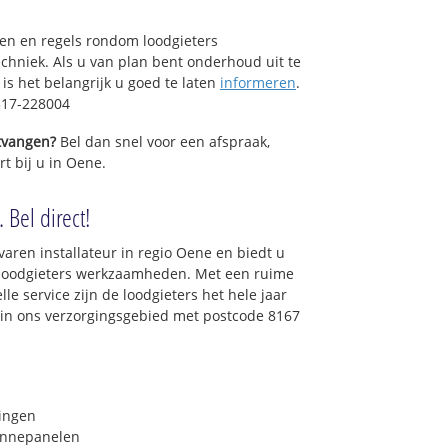
sen en regels rondom loodgieters
chniek. Als u van plan bent onderhoud uit te
is het belangrijk u goed te laten
informeren
.
317-228004
ntvangen?
Bel dan snel voor een afspraak,
t bij u in Oene.
 Bel direct!
varen installateur in regio Oene en biedt u
e loodgieters werkzaamheden. Met een ruime
lle service zijn de loodgieters het hele jaar
t in ons verzorgingsgebied met postcode 8167
ringen
onnepanelen