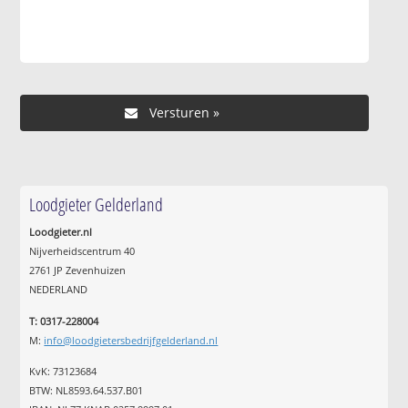
Loodgieter Gelderland
Loodgieter.nl
Nijverheidscentrum 40
2761 JP Zevenhuizen
NEDERLAND
T: 0317-228004
M:
info@loodgietersbedrijfgelderland.nl
KvK: 73123684
BTW: NL8593.64.537.B01