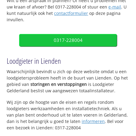
Wilt u een afspraak in plannen? Of heeft u problemen met
uw kraan of afvoer? Bel 0317-228004 of stuur een
e-mail
. U
kunt natuurlijk ook het
contactformulier
op deze pagina
invullen.
0317-228004
Loodgieter in Lienden
Waarschijnlijk bevindt u zich op deze website omdat u een
loodgietersprobleem heeft in de buurt van Lienden. Op het
gebied van
storingen en verstoppingen
is Loodgieter
Gelderland beslist uw aangewezen totaalinstallateur.
Wij zijn op de hoogte van de eisen en regels rondom
loodgieters werkzaamheden en installatietechniek. Als u
van plan bent onderhoud uit te laten voeren in Gelderland,
dan is het belangrijk u goed te laten
informeren
. Bel voor
een bezoek in Lienden: 0317-228004