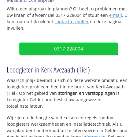
Wilt u een afspraak in plannen? Of heeft u problemen met
uw kraan of afvoer? Bel 0317-228004 of stuur een
e-mail
. U
kunt natuurlijk ook het
contactformulier
op deze pagina
invullen.
0317-228004
Loodgieter in Kerk Avezaath (Tiel)
Waarschijnlijk bevindt u zich op deze website omdat u een
loodgietersprobleem heeft in de buurt van Kerk Avezaath
(Tiel). Op het gebied van
storingen en verstoppingen
is
Loodgieter Gelderland beslist uw aangewezen
totaalinstallateur.
Wij zijn op de hoogte van de eisen en regels rondom
loodgieters werkzaamheden en installatietechniek. Als u
van plan bent onderhoud uit te laten voeren in Gelderland,
dan is het belangrijk u goed te laten
informeren
. Bel voor