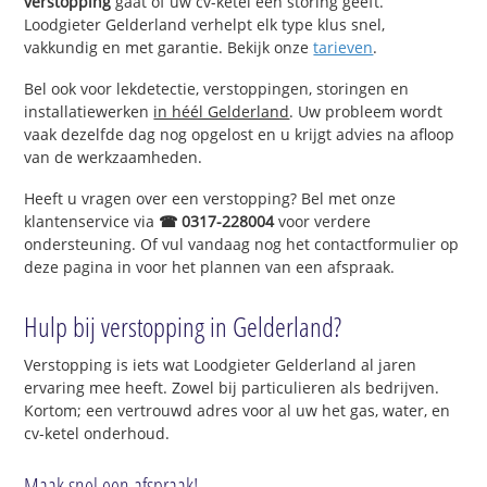
verstopping
gaat of uw cv-ketel een storing geeft.
Loodgieter Gelderland verhelpt elk type klus snel,
vakkundig en met garantie. Bekijk onze
tarieven
.
Bel ook voor lekdetectie, verstoppingen, storingen en
installatiewerken
in héél Gelderland
. Uw probleem wordt
vaak dezelfde dag nog opgelost en u krijgt advies na afloop
van de werkzaamheden.
Heeft u vragen over een verstopping? Bel met onze
klantenservice via
☎ 0317-228004
voor verdere
ondersteuning. Of vul vandaag nog het contactformulier op
deze pagina in voor het plannen van een afspraak.
Hulp bij verstopping in Gelderland?
Verstopping is iets wat Loodgieter Gelderland al jaren
ervaring mee heeft. Zowel bij particulieren als bedrijven.
Kortom; een vertrouwd adres voor al uw het gas, water, en
cv-ketel onderhoud.
Maak snel een afspraak!