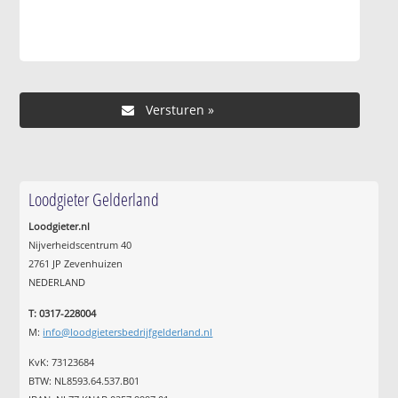
Loodgieter Gelderland
Loodgieter.nl
Nijverheidscentrum 40
2761 JP Zevenhuizen
NEDERLAND
T: 0317-228004
M:
info@loodgietersbedrijfgelderland.nl
KvK: 73123684
BTW: NL8593.64.537.B01