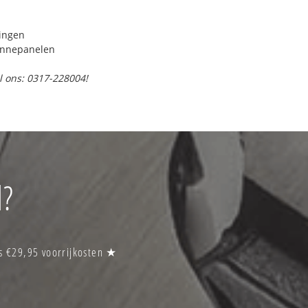
ringen
onnepanelen
l ons: 0317-228004!
l?
s €29,95 voorrijkosten ★