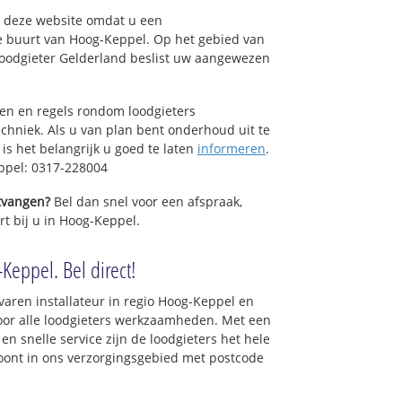
op deze website omdat u een
e buurt van Hoog-Keppel. Op het gebied van
Loodgieter Gelderland beslist uw aangewezen
sen en regels rondom loodgieters
chniek. Als u van plan bent onderhoud uit te
is het belangrijk u goed te laten
informeren
.
ppel: 0317-228004
ntvangen?
Bel dan snel voor een afspraak,
rt bij u in Hoog-Keppel.
Keppel. Bel direct!
varen installateur in regio Hoog-Keppel en
oor alle loodgieters werkzaamheden. Met een
en snelle service zijn de loodgieters het hele
 woont in ons verzorgingsgebied met postcode