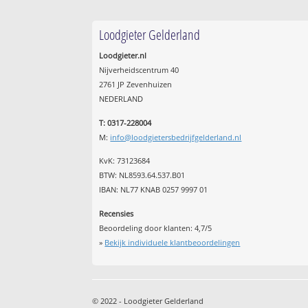
Loodgieter Gelderland
Loodgieter.nl
Nijverheidscentrum 40
2761 JP Zevenhuizen
NEDERLAND
T: 0317-228004
M:
info@loodgietersbedrijfgelderland.nl
KvK: 73123684
BTW: NL8593.64.537.B01
IBAN: NL77 KNAB 0257 9997 01
Recensies
Beoordeling door klanten:
4,7
/
5
»
Bekijk individuele klantbeoordelingen
© 2022 - Loodgieter Gelderland