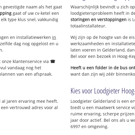
en gevestigde naam als het gaat
Waarschijnlijk bevindt u zich 
opping
gaat of uw cv-ketel een
loodgietersprobleem heeft in d
 elk type klus snel, vakkundig
storingen en verstoppingen
is 
totaalinstallateur.
ingen en installatiewerken
in
Wij zijn op de hoogte van de ei
zelfde dag nog opgelost en u
werkzaamheden en installatiete
n.
laten voeren in Gelderland, dan 
Bel voor een bezoek in Hoog-Ke
t onze klantenservice via
☎
 vul vandaag nog het
Heeft u een folder in de bus o
 plannen van een afspraak.
want dan zijn wij zéér binnenko
Kies voor Loodgieter Hoog-
 al jaren ervaring mee heeft.
Loodgieter Gelderland is een er
; een vertrouwd adres voor al
biedt u een maatwerk service v
ruime ervaring, scherpe prijzen 
jaar door actief. Bel ons als u
6997 en omgeving.