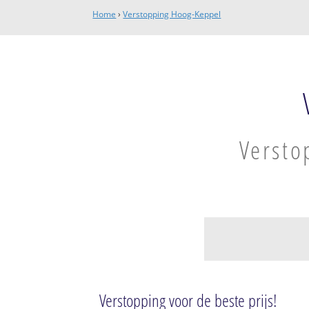
Home
›
Verstopping Hoog-Keppel
Versto
Hummelo en Kep
Hummelo
Verstopping voor de beste prijs!
Hoog-Keppel