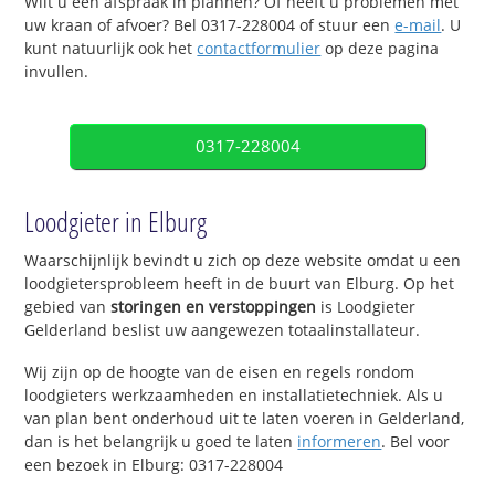
Wilt u een afspraak in plannen? Of heeft u problemen met
uw kraan of afvoer? Bel 0317-228004 of stuur een
e-mail
. U
kunt natuurlijk ook het
contactformulier
op deze pagina
invullen.
0317-228004
Loodgieter in Elburg
Waarschijnlijk bevindt u zich op deze website omdat u een
loodgietersprobleem heeft in de buurt van Elburg. Op het
gebied van
storingen en verstoppingen
is Loodgieter
Gelderland beslist uw aangewezen totaalinstallateur.
Wij zijn op de hoogte van de eisen en regels rondom
loodgieters werkzaamheden en installatietechniek. Als u
van plan bent onderhoud uit te laten voeren in Gelderland,
dan is het belangrijk u goed te laten
informeren
. Bel voor
een bezoek in Elburg: 0317-228004