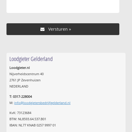
Loodgieter Gelderland
Loodgieter.nl
Nijverheidscentrum 40
2761 JP Zevenhuizen
NEDERLAND
T: 0317-228004
M:
info@loodgietersbedrijfgelderland.nl
KvK: 73123684
BTW: NL8593.64.537.B01
IBAN: NL77 KNAB 0257 9997 01