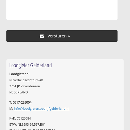
Loodgieter Gelderland
Loodgieter.nl
Nijverheidscentrum 40
2761 JP Zevenhuizen
NEDERLAND
T: 0317-228004
M:
info@loodgietersbedrijfgelderland.nl
KvK: 73123684
BTW: NL8593.64.537.B01