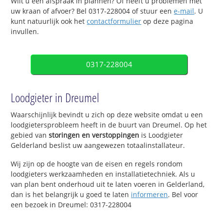
Wilt u een afspraak in plannen? Of heeft u problemen met
uw kraan of afvoer? Bel 0317-228004 of stuur een
e-mail
. U
kunt natuurlijk ook het
contactformulier
op deze pagina
invullen.
0317-228004
Loodgieter in Dreumel
Waarschijnlijk bevindt u zich op deze website omdat u een
loodgietersprobleem heeft in de buurt van Dreumel. Op het
gebied van
storingen en verstoppingen
is Loodgieter
Gelderland beslist uw aangewezen totaalinstallateur.
Wij zijn op de hoogte van de eisen en regels rondom
loodgieters werkzaamheden en installatietechniek. Als u
van plan bent onderhoud uit te laten voeren in Gelderland,
dan is het belangrijk u goed te laten
informeren
. Bel voor
een bezoek in Dreumel: 0317-228004