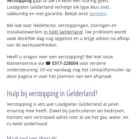
verstopping
gaat of uw cv-ketel een storing geeft.
Loodgieter Gelderland verhelpt elk type klus snel,
vakkundig en met garantie. Bekijk onze
tarieven
.
Bel ook voor lekdetectie, verstoppingen, storingen en
installatiewerken
in héél Gelderland
. Uw probleem wordt
vaak dezelfde dag nog opgelost en u krijgt advies na afloop
van de werkzaamheden.
Heeft u vragen over een verstopping? Bel met onze
klantenservice via
☎ 0317-228004
voor verdere
ondersteuning. Of vul vandaag nog het contactformulier op
deze pagina in voor het plannen van een afspraak.
Hulp bij verstopping in Gelderland?
Verstopping is iets wat Loodgieter Gelderland al jaren
ervaring mee heeft. Zowel bij particulieren als bedrijven.
Kortom; een vertrouwd adres voor al uw het gas, water, en
cv-ketel onderhoud.
Maak snel een afspraak!