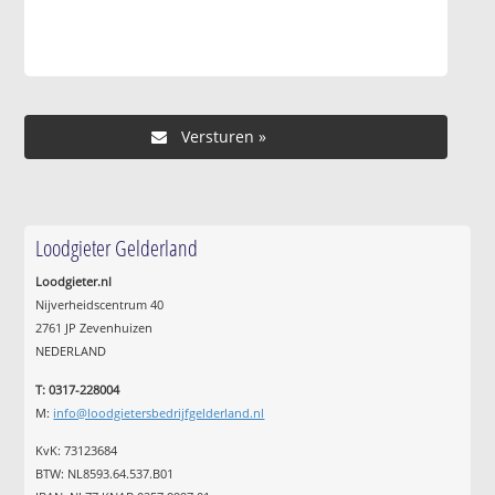
Loodgieter Gelderland
Loodgieter.nl
Nijverheidscentrum 40
2761 JP Zevenhuizen
NEDERLAND
T: 0317-228004
M:
info@loodgietersbedrijfgelderland.nl
KvK: 73123684
BTW: NL8593.64.537.B01