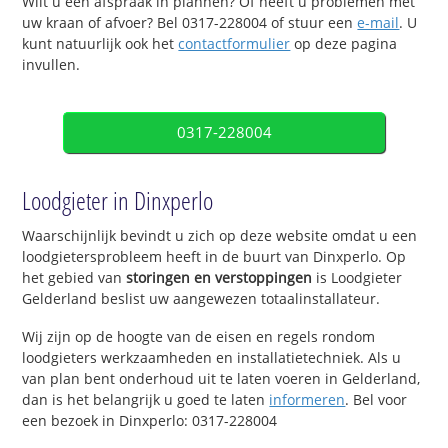
Wilt u een afspraak in plannen? Of heeft u problemen met
uw kraan of afvoer? Bel 0317-228004 of stuur een
e-mail
. U
kunt natuurlijk ook het
contactformulier
op deze pagina
invullen.
0317-228004
Loodgieter in Dinxperlo
Waarschijnlijk bevindt u zich op deze website omdat u een
loodgietersprobleem heeft in de buurt van Dinxperlo. Op
het gebied van
storingen en verstoppingen
is Loodgieter
Gelderland beslist uw aangewezen totaalinstallateur.
Wij zijn op de hoogte van de eisen en regels rondom
loodgieters werkzaamheden en installatietechniek. Als u
van plan bent onderhoud uit te laten voeren in Gelderland,
dan is het belangrijk u goed te laten
informeren
. Bel voor
een bezoek in Dinxperlo: 0317-228004