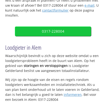
Wilt u een afspraak in plannen? Of heeft u problemen met
uw kraan of afvoer? Bel 0317-228004 of stuur een
e-mail
. U
kunt natuurlijk ook het
contactformulier
op deze pagina
invullen.
0317-228004
Loodgieter in Alem
Waarschijnlijk bevindt u zich op deze website omdat u een
loodgietersprobleem heeft in de buurt van Alem. Op het
gebied van
storingen en verstoppingen
is Loodgieter
Gelderland beslist uw aangewezen totaalinstallateur.
Wij zijn op de hoogte van de eisen en regels rondom
loodgieters werkzaamheden en installatietechniek. Als u
van plan bent onderhoud uit te laten voeren in Gelderland,
dan is het belangrijk u goed te laten
informeren
. Bel voor
een bezoek in Alem: 0317-228004