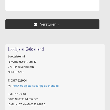
Loodgieter Gelderland
Loodgieter.nl
Nijverheidscentrum 40
2761 JP Zevenhuizen
NEDERLAND
T: 0317-228004
M:
info@loodgietersbedrijfgelderland.nl
KvK: 73123684
BTW: NL8593.64.537.B01
IBAN: NL77 KNAB 0257 9997 01