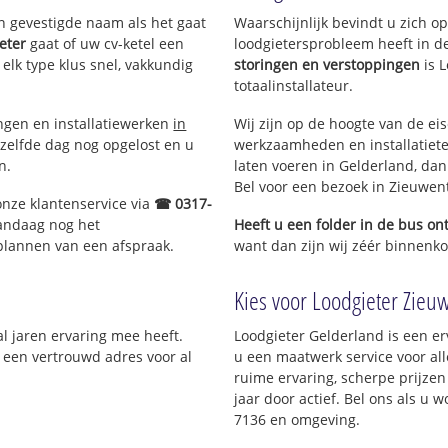
en gevestigde naam als het gaat
Waarschijnlijk bevindt u zich 
eter
gaat of uw cv-ketel een
loodgietersprobleem heeft in d
 elk type klus snel, vakkundig
storingen en verstoppingen
is 
totaalinstallateur.
ingen en installatiewerken
in
Wij zijn op de hoogte van de ei
zelfde dag nog opgelost en u
werkzaamheden en installatiete
n.
laten voeren in Gelderland, dan 
Bel voor een bezoek in Zieuwen
onze klantenservice via
☎ 0317-
vandaag nog het
Heeft u een folder in de bus o
 plannen van een afspraak.
want dan zijn wij zéér binnenkor
Kies voor Loodgieter Zieuw
al jaren ervaring mee heeft.
Loodgieter Gelderland is een er
; een vertrouwd adres voor al
u een maatwerk service voor al
ruime ervaring, scherpe prijzen 
jaar door actief. Bel ons als u
7136 en omgeving.