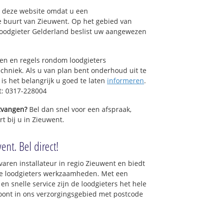
op deze website omdat u een
e buurt van Zieuwent. Op het gebied van
Loodgieter Gelderland beslist uw aangewezen
sen en regels rondom loodgieters
chniek. Als u van plan bent onderhoud uit te
is het belangrijk u goed te laten
informeren
.
t: 0317-228004
ntvangen?
Bel dan snel voor een afspraak,
t bij u in Zieuwent.
ent. Bel direct!
varen installateur in regio Zieuwent en biedt
le loodgieters werkzaamheden. Met een
en snelle service zijn de loodgieters het hele
 woont in ons verzorgingsgebied met postcode