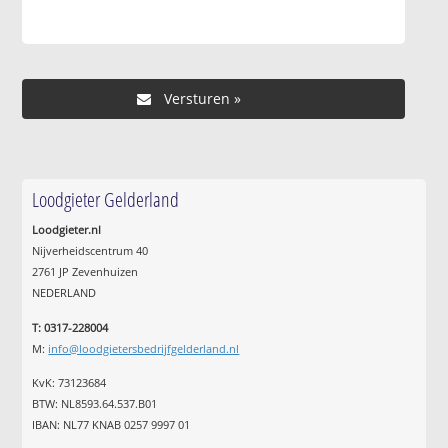
Loodgieter Gelderland
Loodgieter.nl
Nijverheidscentrum 40
2761 JP Zevenhuizen
NEDERLAND
T: 0317-228004
M:
info@loodgietersbedrijfgelderland.nl
KvK: 73123684
BTW: NL8593.64.537.B01
IBAN: NL77 KNAB 0257 9997 01