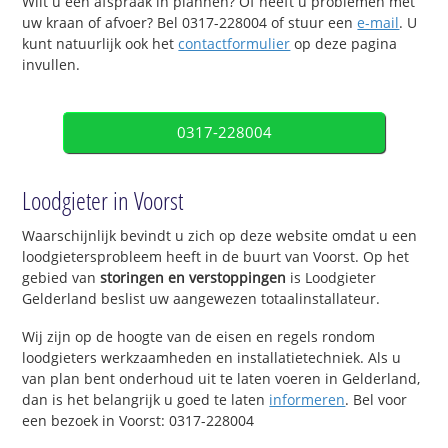
Wilt u een afspraak in plannen? Of heeft u problemen met
uw kraan of afvoer? Bel 0317-228004 of stuur een
e-mail
. U
kunt natuurlijk ook het
contactformulier
op deze pagina
invullen.
0317-228004
Loodgieter in Voorst
Waarschijnlijk bevindt u zich op deze website omdat u een
loodgietersprobleem heeft in de buurt van Voorst. Op het
gebied van
storingen en verstoppingen
is Loodgieter
Gelderland beslist uw aangewezen totaalinstallateur.
Wij zijn op de hoogte van de eisen en regels rondom
loodgieters werkzaamheden en installatietechniek. Als u
van plan bent onderhoud uit te laten voeren in Gelderland,
dan is het belangrijk u goed te laten
informeren
. Bel voor
een bezoek in Voorst: 0317-228004