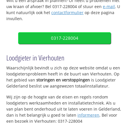
Wilt u een afspraak in plannen? Of heeft u problemen met
uw kraan of afvoer? Bel 0317-228004 of stuur een
e-mail
. U
kunt natuurlijk ook het
contactformulier
op deze pagina
invullen.
0317-228004
Loodgieter in Vierhouten
Waarschijnlijk bevindt u zich op deze website omdat u een
loodgietersprobleem heeft in de buurt van Vierhouten. Op
het gebied van
storingen en verstoppingen
is Loodgieter
Gelderland beslist uw aangewezen totaalinstallateur.
Wij zijn op de hoogte van de eisen en regels rondom
loodgieters werkzaamheden en installatietechniek. Als u
van plan bent onderhoud uit te laten voeren in Gelderland,
dan is het belangrijk u goed te laten
informeren
. Bel voor
een bezoek in Vierhouten: 0317-228004