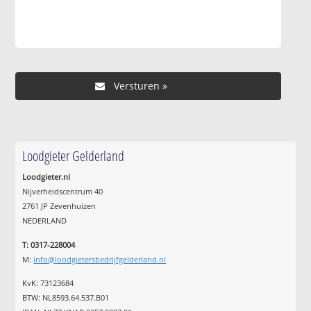
Loodgieter Gelderland
Loodgieter.nl
Nijverheidscentrum 40
2761 JP Zevenhuizen
NEDERLAND
T: 0317-228004
M:
info@loodgietersbedrijfgelderland.nl
KvK: 73123684
BTW: NL8593.64.537.B01