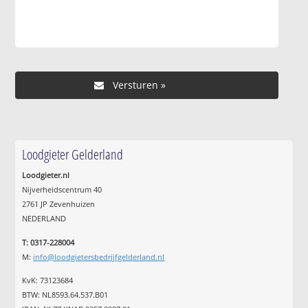
Loodgieter Gelderland
Loodgieter.nl
Nijverheidscentrum 40
2761 JP Zevenhuizen
NEDERLAND
T: 0317-228004
M:
info@loodgietersbedrijfgelderland.nl
KvK: 73123684
BTW: NL8593.64.537.B01