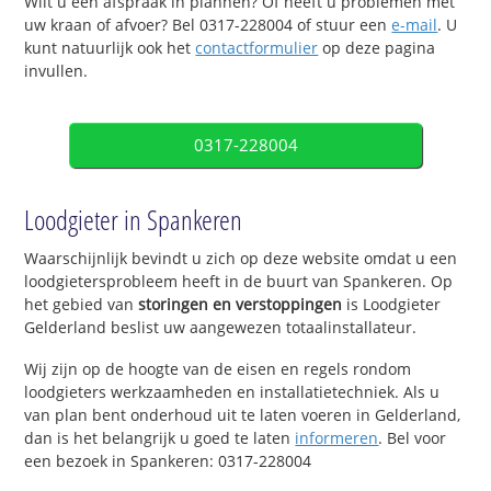
Wilt u een afspraak in plannen? Of heeft u problemen met
uw kraan of afvoer? Bel 0317-228004 of stuur een
e-mail
. U
kunt natuurlijk ook het
contactformulier
op deze pagina
invullen.
0317-228004
Loodgieter in Spankeren
Waarschijnlijk bevindt u zich op deze website omdat u een
loodgietersprobleem heeft in de buurt van Spankeren. Op
het gebied van
storingen en verstoppingen
is Loodgieter
Gelderland beslist uw aangewezen totaalinstallateur.
Wij zijn op de hoogte van de eisen en regels rondom
loodgieters werkzaamheden en installatietechniek. Als u
van plan bent onderhoud uit te laten voeren in Gelderland,
dan is het belangrijk u goed te laten
informeren
. Bel voor
een bezoek in Spankeren: 0317-228004