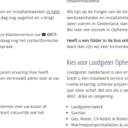
totaalinstallateur.
ngen en installatiewerken
in héél
Wij zijn op de hoogte van de ei
dag nog opgelost en u krijgt
werkzaamheden en installatiete
laten voeren in Gelderland, dan 
Bel voor een bezoek in Opheme
nze klantenservice via
☎ 0317-
ndaag nog het contactformulier
Heeft u een folder in de bus o
spraak.
want dan zijn wij zéér binnenko
Kies voor Loodgieter Ophem
 jaren ervaring mee heeft.
Loodgieter Gelderland is een er
 een vertrouwd adres voor al uw
biedt u een maatwerk service v
ruime ervaring, scherpe prijzen 
jaar door actief. Bel ons als u
4061, 4064 en omgeving.
roblemen met uw kraan of
Loodgieterswerk
 kunt natuurlijk ook het
Sanitair
Gas, Water, CV-ketels & Riole
Warmtepompinstallaties & z