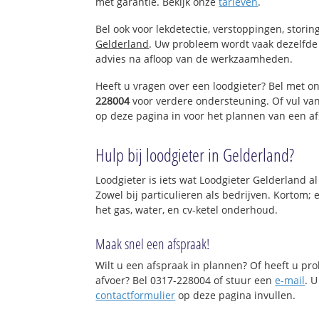
met garantie. Bekijk onze
tarieven
.
Bel ook voor lekdetectie, verstoppingen, stori
Gelderland
. Uw probleem wordt vaak dezelfde 
advies na afloop van de werkzaamheden.
Heeft u vragen over een loodgieter? Bel met o
228004
voor verdere ondersteuning. Of vul va
op deze pagina in voor het plannen van een af
Hulp bij loodgieter in Gelderland?
Loodgieter is iets wat Loodgieter Gelderland al
Zowel bij particulieren als bedrijven. Kortom;
het gas, water, en cv-ketel onderhoud.
Maak snel een afspraak!
Wilt u een afspraak in plannen? Of heeft u p
afvoer? Bel 0317-228004 of stuur een
e-mail
. U
contactformulier
op deze pagina invullen.