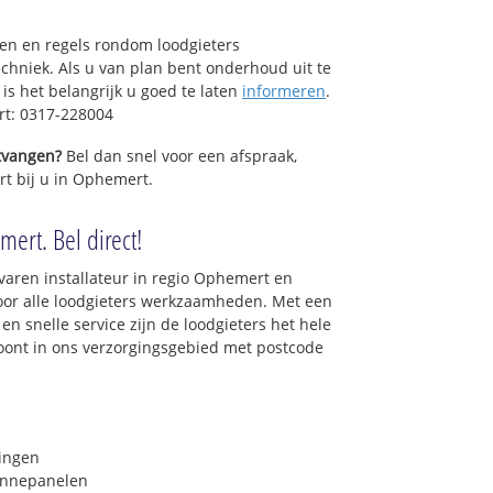
sen en regels rondom loodgieters
chniek. Als u van plan bent onderhoud uit te
is het belangrijk u goed te laten
informeren
.
rt: 0317-228004
ntvangen?
Bel dan snel voor een afspraak,
rt bij u in Ophemert.
ert. Bel direct!
varen installateur in regio Ophemert en
oor alle loodgieters werkzaamheden. Met een
en snelle service zijn de loodgieters het hele
 woont in ons verzorgingsgebied met postcode
ringen
onnepanelen