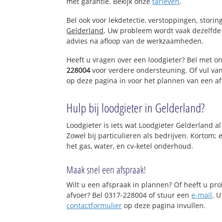
met garantie. Bekijk onze
tarieven
.
Bel ook voor lekdetectie, verstoppingen, stori
Gelderland
. Uw probleem wordt vaak dezelfde 
advies na afloop van de werkzaamheden.
Heeft u vragen over een loodgieter? Bel met o
228004
voor verdere ondersteuning. Of vul va
op deze pagina in voor het plannen van een af
Hulp bij loodgieter in Gelderland?
Loodgieter is iets wat Loodgieter Gelderland al
Zowel bij particulieren als bedrijven. Kortom;
het gas, water, en cv-ketel onderhoud.
Maak snel een afspraak!
Wilt u een afspraak in plannen? Of heeft u p
afvoer? Bel 0317-228004 of stuur een
e-mail
. U
contactformulier
op deze pagina invullen.