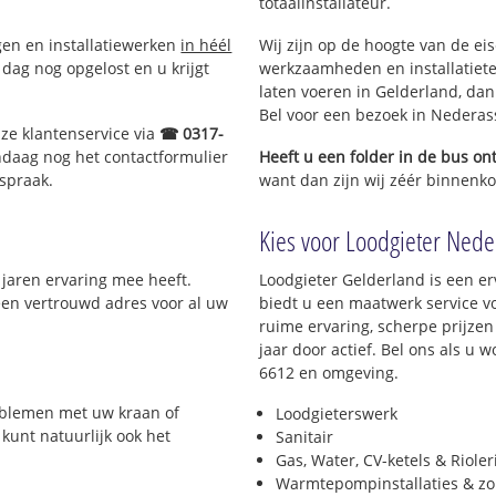
totaalinstallateur.
ngen en installatiewerken
in héél
Wij zijn op de hoogte van de ei
dag nog opgelost en u krijgt
werkzaamheden en installatiete
laten voeren in Gelderland, dan 
Bel voor een bezoek in Nederas
nze klantenservice via
☎ 0317-
ndaag nog het contactformulier
Heeft u een folder in de bus o
spraak.
want dan zijn wij zéér binnenkor
Kies voor Loodgieter Neder
 jaren ervaring mee heeft.
Loodgieter Gelderland is een er
 een vertrouwd adres voor al uw
biedt u een maatwerk service v
ruime ervaring, scherpe prijzen 
jaar door actief. Bel ons als u
6612 en omgeving.
roblemen met uw kraan of
Loodgieterswerk
 kunt natuurlijk ook het
Sanitair
Gas, Water, CV-ketels & Riole
Warmtepompinstallaties & z