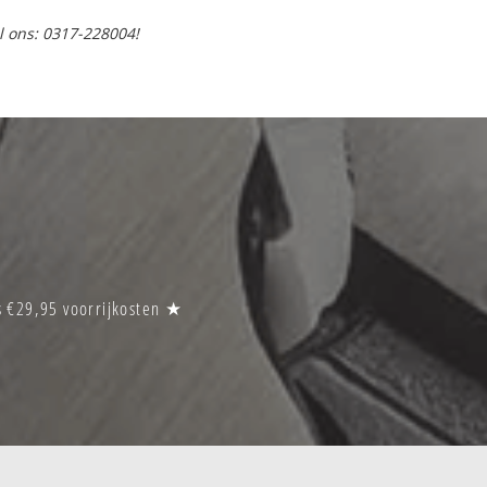
l ons: 0317-228004!
?
s €29,95 voorrijkosten ★