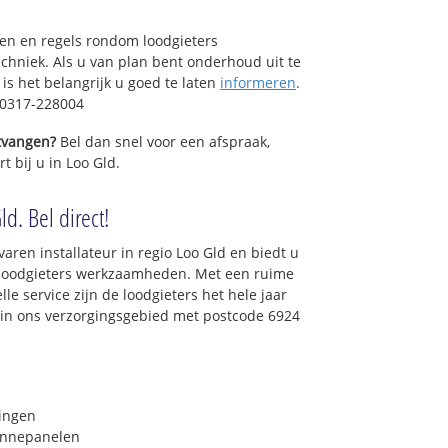
sen en regels rondom loodgieters
chniek. Als u van plan bent onderhoud uit te
is het belangrijk u goed te laten
informeren
.
: 0317-228004
ntvangen?
Bel dan snel voor een afspraak,
t bij u in Loo Gld.
d. Bel direct!
aren installateur in regio Loo Gld en biedt u
e loodgieters werkzaamheden. Met een ruime
lle service zijn de loodgieters het hele jaar
t in ons verzorgingsgebied met postcode 6924
ringen
onnepanelen