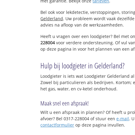
met garantie. Bekijk onze
tarieven
.
Bel ook voor lekdetectie, verstoppingen, stori
Gelderland
. Uw probleem wordt vaak dezelfde 
advies na afloop van de werkzaamheden.
Heeft u vragen over een loodgieter? Bel met o
228004
voor verdere ondersteuning. Of vul va
op deze pagina in voor het plannen van een af
Hulp bij loodgieter in Gelderland?
Loodgieter is iets wat Loodgieter Gelderland al
Zowel bij particulieren als bedrijven. Kortom;
het gas, water, en cv-ketel onderhoud.
Maak snel een afspraak!
Wilt u een afspraak in plannen? Of heeft u p
afvoer? Bel 0317-228004 of stuur een
e-mail
. U
contactformulier
op deze pagina invullen.