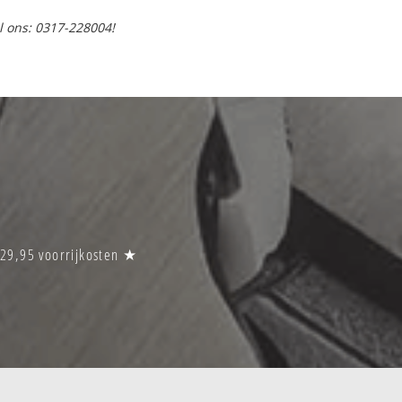
l ons: 0317-228004!
€29,95 voorrijkosten ★