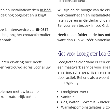
totaalinstallateur.
ngen en installatiewerken
in héél
Wij zijn op de hoogte van de ei
dag nog opgelost en u krijgt
werkzaamheden en installatiete
laten voeren in Gelderland, dan 
Bel voor een bezoek in Loo Gld
nze klantenservice via
☎ 0317-
ndaag nog het contactformulier
Heeft u een folder in de bus o
spraak.
want dan zijn wij zéér binnenkor
Kies voor Loodgieter Loo Gl
 jaren ervaring mee heeft.
Loodgieter Gelderland is een erv
 een vertrouwd adres voor al uw
een maatwerk service voor all
ervaring, scherpe prijzen en sne
door actief. Bel ons als u woon
en omgeving.
roblemen met uw kraan of
Loodgieterswerk
 kunt natuurlijk ook het
Sanitair
Gas, Water, CV-ketels & Riole
Warmtepompinstallaties & z