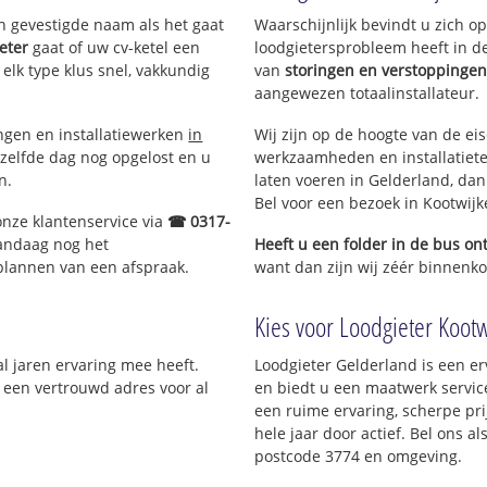
en gevestigde naam als het gaat
Waarschijnlijk bevindt u zich 
eter
gaat of uw cv-ketel een
loodgietersprobleem heeft in d
 elk type klus snel, vakkundig
van
storingen en verstoppingen
aangewezen totaalinstallateur.
ingen en installatiewerken
in
Wij zijn op de hoogte van de ei
zelfde dag nog opgelost en u
werkzaamheden en installatiete
n.
laten voeren in Gelderland, dan 
Bel voor een bezoek in Kootwij
onze klantenservice via
☎ 0317-
vandaag nog het
Heeft u een folder in de bus o
 plannen van een afspraak.
want dan zijn wij zéér binnenkor
Kies voor Loodgieter Kootw
al jaren ervaring mee heeft.
Loodgieter Gelderland is een er
; een vertrouwd adres voor al
en biedt u een maatwerk servic
een ruime ervaring, scherpe prij
hele jaar door actief. Bel ons 
postcode 3774 en omgeving.