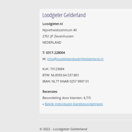
Loodgieter Gelderland
Loodgieter.nl
Nijverheidscentrum 40
2761 JP Zevenhuizen
NEDERLAND
T: 0317-228004
M:
info@loodgietersbedrijfgelderland.nl
KvK: 73123684
BTW: NL8593.64.537.B01
IBAN: NL77 KNAB 0257 9997 01
Recensies
Beoordeling door klanten:
4,7
/
5
»
Bekijk individuele klantbeoordelingen
© 2022 - Loodgieter Gelderland