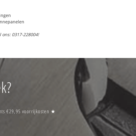
ringen
onnepanelen
l ons: 0317-228004!
ek?
hts €29,95 voorrijkosten ★