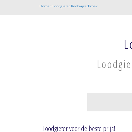
Home
›
Loodgieter Kootwijkerbroek
L
Loodgie
Kootwijkerbroek
Kootwijkerbroek
Loodgieter voor de beste prijs!
Kootwijkerbroek-