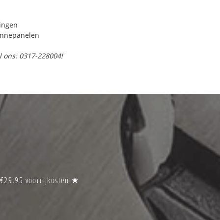
ringen
onnepanelen
l ons: 0317-228004!
 €29,95 voorrijkosten ★