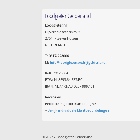
Loodgieter Gelderland
Loodgieter.nl
Nijverheidscentrum 40
2761 JP Zevenhuizen
NEDERLAND
T: 0317-228004
M:
info@loodgietersbedrijfgelderland.nl
KvK: 73123684
BTW: NL8593.64.537.B01
IBAN: NL77 KNAB 0257 9997 01
Recensies
Beoordeling door klanten:
4,7
/
5
»
Bekijk individuele klantbeoordelingen
© 2022 - Loodgieter Gelderland