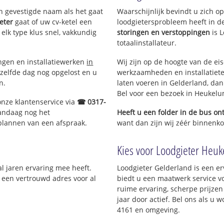
d Spijk en
en gevestigde naam als het gaat
Waarschijnlijk bevindt u zich 
eter
gaat of uw cv-ketel een
loodgietersprobleem heeft in d
 elk type klus snel, vakkundig
storingen en verstoppingen
is 
totaalinstallateur.
ingen en installatiewerken
in
Wij zijn op de hoogte van de ei
zelfde dag nog opgelost en u
werkzaamheden en installatiete
n.
laten voeren in Gelderland, dan 
Bel voor een bezoek in Heukel
onze klantenservice via
☎ 0317-
vandaag nog het
Heeft u een folder in de bus o
 plannen van een afspraak.
want dan zijn wij zéér binnenko
Kies voor Loodgieter Heuke
al jaren ervaring mee heeft.
Loodgieter Gelderland is een er
; een vertrouwd adres voor al
biedt u een maatwerk service v
ruime ervaring, scherpe prijzen 
jaar door actief. Bel ons als u
4161 en omgeving.