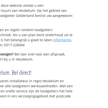
op deze website omdat u een
e buurt van Heukelum. Op het gebied van
Loodgieter Gelderland beslist uw aangewezen
sen en regels rondom loodgieters
chniek. Als u van plan bent onderhoud uit te
is het belangrijk u goed te laten
informeren
.
um: 0317-228004
ntvangen?
Bel dan snel voor een afspraak,
rt bij u in Heukelum.
lum. Bel direct!
varen installateur in regio Heukelum en
oor alle loodgieters werkzaamheden. Met een
en snelle service zijn de loodgieters het hele
 woont in ons verzorgingsgebied met postcode