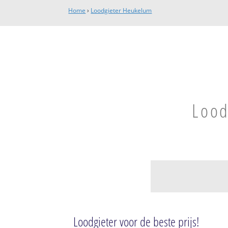
Home
›
Loodgieter Heukelum
Lood
Heukelum
Heukelum
Loodgieter voor de beste prijs!
Uitbreiding Heu