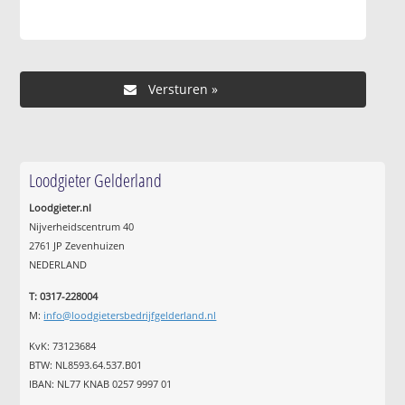
Loodgieter Gelderland
Loodgieter.nl
Nijverheidscentrum 40
2761 JP Zevenhuizen
NEDERLAND
T: 0317-228004
M:
info@loodgietersbedrijfgelderland.nl
KvK: 73123684
BTW: NL8593.64.537.B01
IBAN: NL77 KNAB 0257 9997 01