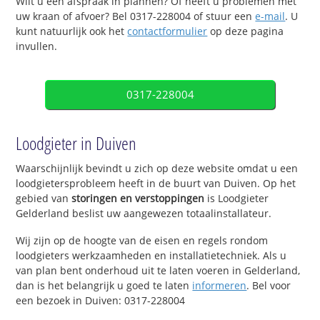
Wilt u een afspraak in plannen? Of heeft u problemen met
uw kraan of afvoer? Bel 0317-228004 of stuur een
e-mail
. U
kunt natuurlijk ook het
contactformulier
op deze pagina
invullen.
0317-228004
Loodgieter in Duiven
Waarschijnlijk bevindt u zich op deze website omdat u een
loodgietersprobleem heeft in de buurt van Duiven. Op het
gebied van
storingen en verstoppingen
is Loodgieter
Gelderland beslist uw aangewezen totaalinstallateur.
Wij zijn op de hoogte van de eisen en regels rondom
loodgieters werkzaamheden en installatietechniek. Als u
van plan bent onderhoud uit te laten voeren in Gelderland,
dan is het belangrijk u goed te laten
informeren
. Bel voor
een bezoek in Duiven: 0317-228004