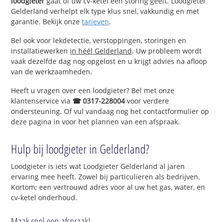
loodgieter
gaat of uw cv-ketel een storing geeft. Loodgieter
Gelderland verhelpt elk type klus snel, vakkundig en met
garantie. Bekijk onze
tarieven
.
Bel ook voor lekdetectie, verstoppingen, storingen en
installatiewerken
in héél Gelderland
. Uw probleem wordt
vaak dezelfde dag nog opgelost en u krijgt advies na afloop
van de werkzaamheden.
Heeft u vragen over een loodgieter? Bel met onze
klantenservice via
☎ 0317-228004
voor verdere
ondersteuning. Of vul vandaag nog het contactformulier op
deze pagina in voor het plannen van een afspraak.
Hulp bij loodgieter in Gelderland?
Loodgieter is iets wat Loodgieter Gelderland al jaren
ervaring mee heeft. Zowel bij particulieren als bedrijven.
Kortom; een vertrouwd adres voor al uw het gas, water, en
cv-ketel onderhoud.
Maak snel een afspraak!