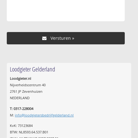
Loodgieter Gelderland
Loodgieter.nl
Nijverheidscentrum 40
2761 JP Zevenhuizen
NEDERLAND
T: 0317-228004
M:
info@loodgietersbedrijfgelderland.nl
KvK: 73123684
BTW: NL8593.64.537.B01