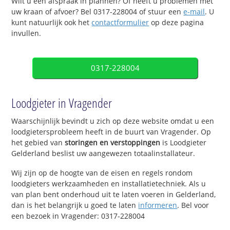
Wilt u een afspraak in plannen? Of heeft u problemen met
uw kraan of afvoer? Bel 0317-228004 of stuur een
e-mail
. U
kunt natuurlijk ook het
contactformulier
op deze pagina
invullen.
0317-228004
Loodgieter in Vragender
Waarschijnlijk bevindt u zich op deze website omdat u een
loodgietersprobleem heeft in de buurt van Vragender. Op
het gebied van
storingen en verstoppingen
is Loodgieter
Gelderland beslist uw aangewezen totaalinstallateur.
Wij zijn op de hoogte van de eisen en regels rondom
loodgieters werkzaamheden en installatietechniek. Als u
van plan bent onderhoud uit te laten voeren in Gelderland,
dan is het belangrijk u goed te laten
informeren
. Bel voor
een bezoek in Vragender: 0317-228004