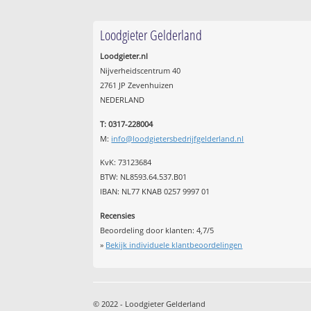
Loodgieter Gelderland
Loodgieter.nl
Nijverheidscentrum 40
2761 JP Zevenhuizen
NEDERLAND
T: 0317-228004
M:
info@loodgietersbedrijfgelderland.nl
KvK: 73123684
BTW: NL8593.64.537.B01
IBAN: NL77 KNAB 0257 9997 01
Recensies
Beoordeling door klanten:
4,7
/
5
»
Bekijk individuele klantbeoordelingen
© 2022 - Loodgieter Gelderland