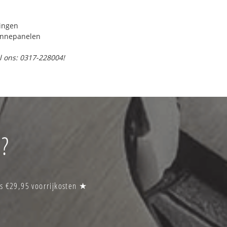
ringen
onnepanelen
l ons: 0317-228004!
l?
s €29,95 voorrijkosten ★