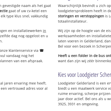
en gevestigde naam als het gaat
Waarschijnlijk bevindt u zich 
ectie
gaat of uw cv-ketel een
loodgietersprobleem heeft in d
 elk type klus snel, vakkundig
storingen en verstoppingen
is 
totaalinstallateur.
ingen en installatiewerken
in
Wij zijn op de hoogte van de ei
zelfde dag nog opgelost en u
werkzaamheden en installatiete
n.
laten voeren in Gelderland, dan 
Bel voor een bezoek in Scherpe
 onze klantenservice via
☎
 vul vandaag nog het
Heeft u een folder in de bus o
 plannen van een afspraak.
want dan zijn wij zéér binnenko
Kies voor Loodgieter Scher
 al jaren ervaring mee heeft.
Loodgieter Gelderland is een er
; een vertrouwd adres voor al
biedt u een maatwerk service v
ruime ervaring, scherpe prijzen 
jaar door actief. Bel ons als u
3925, 3931 en omgeving.