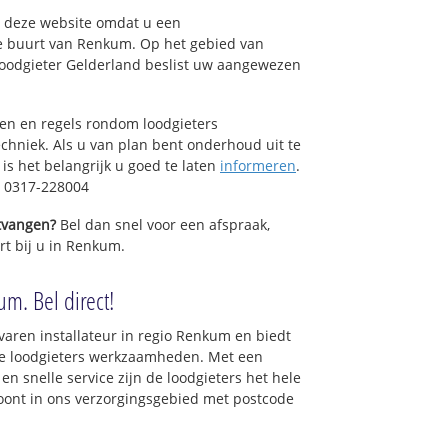
op deze website omdat u een
de buurt van Renkum. Op het gebied van
Loodgieter Gelderland beslist uw aangewezen
sen en regels rondom loodgieters
chniek. Als u van plan bent onderhoud uit te
is het belangrijk u goed te laten
informeren
.
: 0317-228004
ntvangen?
Bel dan snel voor een afspraak,
rt bij u in Renkum.
m. Bel direct!
varen installateur in regio Renkum en biedt
le loodgieters werkzaamheden. Met een
en snelle service zijn de loodgieters het hele
 woont in ons verzorgingsgebied met postcode