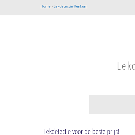
Home
›
Lekdetectie Renkum
Lek
Renkum
Renkum-Zuid
Lekdetectie voor de beste prijs!
Renkum-Noord