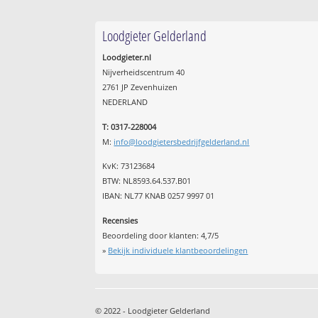
Loodgieter Gelderland
Loodgieter.nl
Nijverheidscentrum 40
2761 JP Zevenhuizen
NEDERLAND
T: 0317-228004
M:
info@loodgietersbedrijfgelderland.nl
KvK: 73123684
BTW: NL8593.64.537.B01
IBAN: NL77 KNAB 0257 9997 01
Recensies
Beoordeling door klanten:
4,7
/
5
»
Bekijk individuele klantbeoordelingen
© 2022 - Loodgieter Gelderland