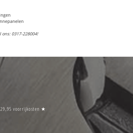
ringen
onnepanelen
l ons: 0317-228004!
€29,95 voorrijkosten ★