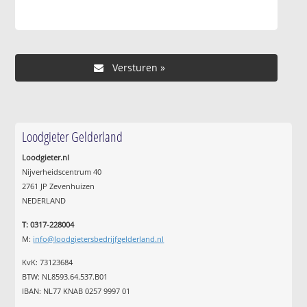
Loodgieter Gelderland
Loodgieter.nl
Nijverheidscentrum 40
2761 JP Zevenhuizen
NEDERLAND
T: 0317-228004
M:
info@loodgietersbedrijfgelderland.nl
KvK: 73123684
BTW: NL8593.64.537.B01
IBAN: NL77 KNAB 0257 9997 01