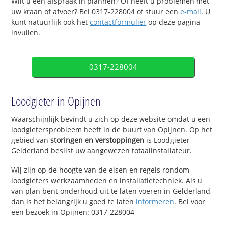
Wilt u een afspraak in plannen? Of heeft u problemen met
uw kraan of afvoer? Bel 0317-228004 of stuur een
e-mail
. U
kunt natuurlijk ook het
contactformulier
op deze pagina
invullen.
0317-228004
Loodgieter in Opijnen
Waarschijnlijk bevindt u zich op deze website omdat u een
loodgietersprobleem heeft in de buurt van Opijnen. Op het
gebied van
storingen en verstoppingen
is Loodgieter
Gelderland beslist uw aangewezen totaalinstallateur.
Wij zijn op de hoogte van de eisen en regels rondom
loodgieters werkzaamheden en installatietechniek. Als u
van plan bent onderhoud uit te laten voeren in Gelderland,
dan is het belangrijk u goed te laten
informeren
. Bel voor
een bezoek in Opijnen: 0317-228004