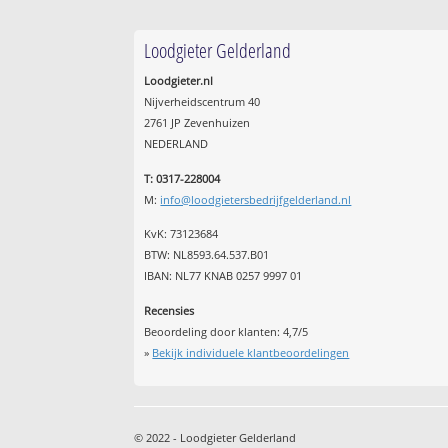
Loodgieter Gelderland
Loodgieter.nl
Nijverheidscentrum 40
2761 JP Zevenhuizen
NEDERLAND
T: 0317-228004
M:
info@loodgietersbedrijfgelderland.nl
KvK: 73123684
BTW: NL8593.64.537.B01
IBAN: NL77 KNAB 0257 9997 01
Recensies
Beoordeling door klanten:
4,7
/
5
»
Bekijk individuele klantbeoordelingen
© 2022 - Loodgieter Gelderland