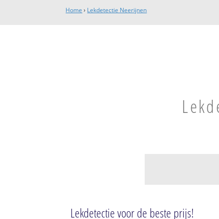
Home
›
Lekdetectie Neerijnen
Lekd
Waardenburg en 
Waardenburg
Lekdetectie voor de beste prijs!
Waardenburg-We