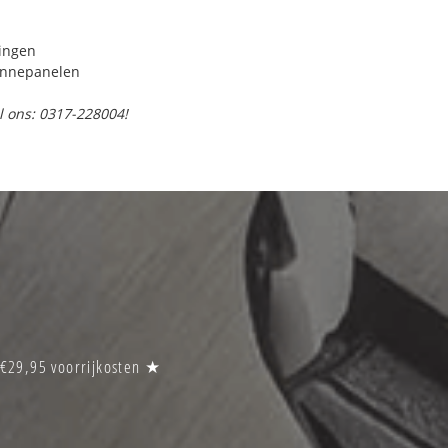
ringen
onnepanelen
l ons: 0317-228004!
 €29,95 voorrijkosten ★