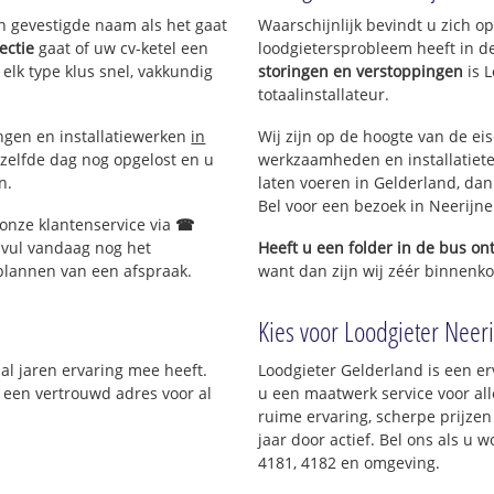
en gevestigde naam als het gaat
Waarschijnlijk bevindt u zich 
ectie
gaat of uw cv-ketel een
loodgietersprobleem heeft in d
 elk type klus snel, vakkundig
storingen en verstoppingen
is 
totaalinstallateur.
ingen en installatiewerken
in
Wij zijn op de hoogte van de ei
zelfde dag nog opgelost en u
werkzaamheden en installatiete
n.
laten voeren in Gelderland, dan 
Bel voor een bezoek in Neerijn
 onze klantenservice via
☎
 vul vandaag nog het
Heeft u een folder in de bus o
 plannen van een afspraak.
want dan zijn wij zéér binnenkor
Kies voor Loodgieter Neeri
 al jaren ervaring mee heeft.
Loodgieter Gelderland is een er
; een vertrouwd adres voor al
u een maatwerk service voor al
ruime ervaring, scherpe prijzen 
jaar door actief. Bel ons als u
4181, 4182 en omgeving.