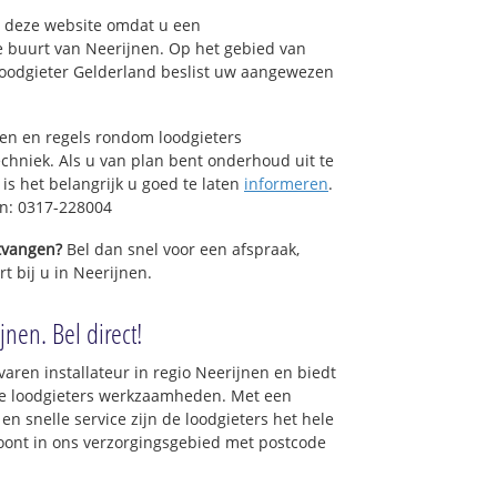
op deze website omdat u een
e buurt van Neerijnen. Op het gebied van
Loodgieter Gelderland beslist uw aangewezen
sen en regels rondom loodgieters
chniek. Als u van plan bent onderhoud uit te
is het belangrijk u goed te laten
informeren
.
en: 0317-228004
ntvangen?
Bel dan snel voor een afspraak,
t bij u in Neerijnen.
jnen. Bel direct!
varen installateur in regio Neerijnen en biedt
le loodgieters werkzaamheden. Met een
en snelle service zijn de loodgieters het hele
 woont in ons verzorgingsgebied met postcode