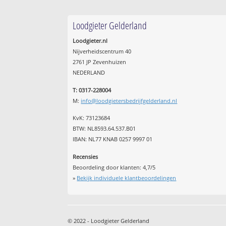
Loodgieter Gelderland
Loodgieter.nl
Nijverheidscentrum 40
2761 JP Zevenhuizen
NEDERLAND
T: 0317-228004
M:
info@loodgietersbedrijfgelderland.nl
KvK: 73123684
BTW: NL8593.64.537.B01
IBAN: NL77 KNAB 0257 9997 01
Recensies
Beoordeling door klanten:
4,7
/
5
»
Bekijk individuele klantbeoordelingen
© 2022 - Loodgieter Gelderland