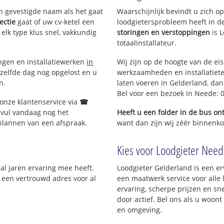
en gevestigde naam als het gaat
Waarschijnlijk bevindt u zich 
ectie
gaat of uw cv-ketel een
loodgietersprobleem heeft in d
 elk type klus snel, vakkundig
storingen en verstoppingen
is 
totaalinstallateur.
ingen en installatiewerken
in
Wij zijn op de hoogte van de ei
zelfde dag nog opgelost en u
werkzaamheden en installatiete
n.
laten voeren in Gelderland, dan 
Bel voor een bezoek in Neede: 
 onze klantenservice via
☎
 vul vandaag nog het
Heeft u een folder in de bus o
 plannen van een afspraak.
want dan zijn wij zéér binnenko
Kies voor Loodgieter Neede
 al jaren ervaring mee heeft.
Loodgieter Gelderland is een er
; een vertrouwd adres voor al
een maatwerk service voor all
ervaring, scherpe prijzen en sne
door actief. Bel ons als u woon
en omgeving.