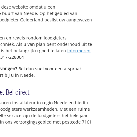
op deze website omdat u een
e buurt van Neede. Op het gebied van
Loodgieter Gelderland beslist uw aangewezen
sen en regels rondom loodgieters
chniek. Als u van plan bent onderhoud uit te
is het belangrijk u goed te laten
informeren
.
0317-228004
ntvangen?
Bel dan snel voor een afspraak,
rt bij u in Neede.
. Bel direct!
varen installateur in regio Neede en biedt u
e loodgieters werkzaamheden. Met een ruime
lle service zijn de loodgieters het hele jaar
t in ons verzorgingsgebied met postcode 7161