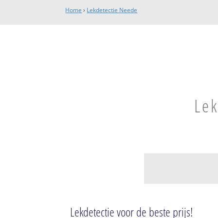
Home
›
Lekdetectie Neede
Lek
Neede
Neede
Lekdetectie voor de beste prijs!
Noordijk