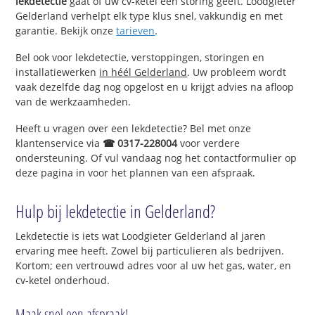
lekdetectie
gaat of uw cv-ketel een storing geeft. Loodgieter
Gelderland verhelpt elk type klus snel, vakkundig en met
garantie. Bekijk onze
tarieven
.
Bel ook voor lekdetectie, verstoppingen, storingen en
installatiewerken
in héél Gelderland
. Uw probleem wordt
vaak dezelfde dag nog opgelost en u krijgt advies na afloop
van de werkzaamheden.
Heeft u vragen over een lekdetectie? Bel met onze
klantenservice via
☎ 0317-228004
voor verdere
ondersteuning. Of vul vandaag nog het contactformulier op
deze pagina in voor het plannen van een afspraak.
Hulp bij lekdetectie in Gelderland?
Lekdetectie is iets wat Loodgieter Gelderland al jaren
ervaring mee heeft. Zowel bij particulieren als bedrijven.
Kortom; een vertrouwd adres voor al uw het gas, water, en
cv-ketel onderhoud.
Maak snel een afspraak!