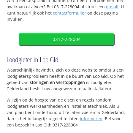
Wilt u een afspraak in plannen? Of heeft u problemen met
uw kraan of afvoer? Bel 0317-228004 of stuur een
e-mail
. U
kunt natuurlijk ook het
contactformulier
op deze pagina
invullen.
0317-228004
Loodgieter in Loo Gld
Waarschijnlijk bevindt u zich op deze website omdat u een
loodgietersprobleem heeft in de buurt van Loo Gld. Op het
gebied van
storingen en verstoppingen
is Loodgieter
Gelderland beslist uw aangewezen totaalinstallateur.
Wij zijn op de hoogte van de eisen en regels rondom
loodgieters werkzaamheden en installatietechniek. Als u
van plan bent onderhoud uit te laten voeren in Gelderland,
dan is het belangrijk u goed te laten
informeren
. Bel voor
een bezoek in Loo Gld: 0317-228004