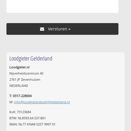
Loodgieter Gelderland
Loodgieter.nl
Nijverheidscentrum 40
2761 JP Zevenhuizen
NEDERLAND
T: 0317-228004
M:
info@loodgietersbedrijfgelderland.nl
KvK: 73123684
BTW: NL8593.64.537.B01
IBAN: NL77 KNAB 0257 9997 01