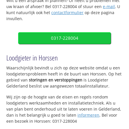
Wilt u een afspraak in plannen? Of heeft u problemen met
uw kraan of afvoer? Bel 0317-228004 of stuur een
e-mail
. U
kunt natuurlijk ook het
contactformulier
op deze pagina
invullen.
0317-228004
Loodgieter in Horssen
Waarschijnlijk bevindt u zich op deze website omdat u een
loodgietersprobleem heeft in de buurt van Horssen. Op het
gebied van
storingen en verstoppingen
is Loodgieter
Gelderland beslist uw aangewezen totaalinstallateur.
Wij zijn op de hoogte van de eisen en regels rondom
loodgieters werkzaamheden en installatietechniek. Als u
van plan bent onderhoud uit te laten voeren in Gelderland,
dan is het belangrijk u goed te laten
informeren
. Bel voor
een bezoek in Horssen: 0317-228004