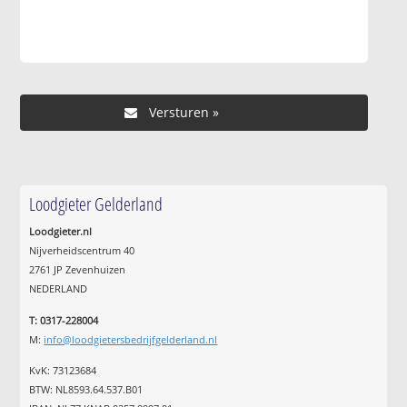
Loodgieter Gelderland
Loodgieter.nl
Nijverheidscentrum 40
2761 JP Zevenhuizen
NEDERLAND
T: 0317-228004
M:
info@loodgietersbedrijfgelderland.nl
KvK: 73123684
BTW: NL8593.64.537.B01