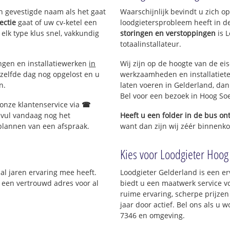
en gevestigde naam als het gaat
Waarschijnlijk bevindt u zich 
ectie
gaat of uw cv-ketel een
loodgietersprobleem heeft in d
 elk type klus snel, vakkundig
storingen en verstoppingen
is 
totaalinstallateur.
ingen en installatiewerken
in
Wij zijn op de hoogte van de ei
zelfde dag nog opgelost en u
werkzaamheden en installatiete
n.
laten voeren in Gelderland, dan 
Bel voor een bezoek in Hoog So
 onze klantenservice via
☎
 vul vandaag nog het
Heeft u een folder in de bus o
 plannen van een afspraak.
want dan zijn wij zéér binnenko
Kies voor Loodgieter Hoog 
 al jaren ervaring mee heeft.
Loodgieter Gelderland is een er
; een vertrouwd adres voor al
biedt u een maatwerk service v
ruime ervaring, scherpe prijzen 
jaar door actief. Bel ons als u
7346 en omgeving.