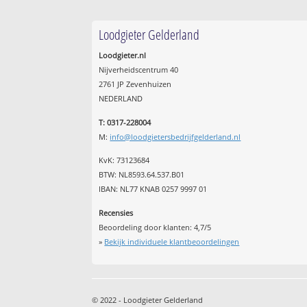
Loodgieter Gelderland
Loodgieter.nl
Nijverheidscentrum 40
2761 JP Zevenhuizen
NEDERLAND
T: 0317-228004
M:
info@loodgietersbedrijfgelderland.nl
KvK: 73123684
BTW: NL8593.64.537.B01
IBAN: NL77 KNAB 0257 9997 01
Recensies
Beoordeling door klanten:
4,7
/
5
»
Bekijk individuele klantbeoordelingen
© 2022 - Loodgieter Gelderland