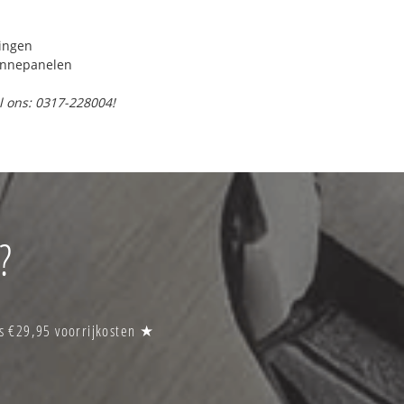
ringen
onnepanelen
l ons: 0317-228004!
?
s €29,95 voorrijkosten ★