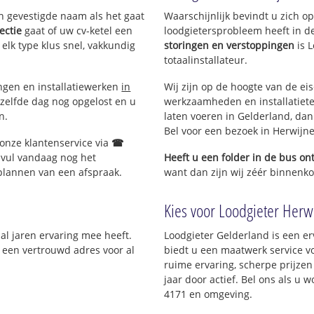
en gevestigde naam als het gaat
Waarschijnlijk bevindt u zich 
ectie
gaat of uw cv-ketel een
loodgietersprobleem heeft in d
 elk type klus snel, vakkundig
storingen en verstoppingen
is 
totaalinstallateur.
ingen en installatiewerken
in
Wij zijn op de hoogte van de ei
zelfde dag nog opgelost en u
werkzaamheden en installatiete
n.
laten voeren in Gelderland, dan 
Bel voor een bezoek in Herwijn
 onze klantenservice via
☎
 vul vandaag nog het
Heeft u een folder in de bus o
 plannen van een afspraak.
want dan zijn wij zéér binnenkor
Kies voor Loodgieter Herwi
 al jaren ervaring mee heeft.
Loodgieter Gelderland is een er
; een vertrouwd adres voor al
biedt u een maatwerk service v
ruime ervaring, scherpe prijzen 
jaar door actief. Bel ons als u
4171 en omgeving.