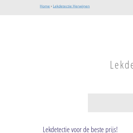
Home
›
Lekdetectie Herwijnen
Lekde
Herwijnen
Herwijnen
Lekdetectie voor de beste prijs!