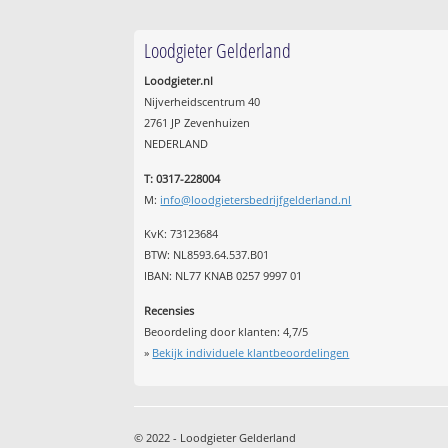
Loodgieter Gelderland
Loodgieter.nl
Nijverheidscentrum 40
2761 JP Zevenhuizen
NEDERLAND
T: 0317-228004
M:
info@loodgietersbedrijfgelderland.nl
KvK: 73123684
BTW: NL8593.64.537.B01
IBAN: NL77 KNAB 0257 9997 01
Recensies
Beoordeling door klanten:
4,7
/
5
»
Bekijk individuele klantbeoordelingen
© 2022 - Loodgieter Gelderland