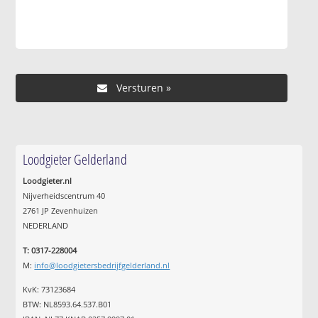
Loodgieter Gelderland
Loodgieter.nl
Nijverheidscentrum 40
2761 JP Zevenhuizen
NEDERLAND
T: 0317-228004
M:
info@loodgietersbedrijfgelderland.nl
KvK: 73123684
BTW: NL8593.64.537.B01