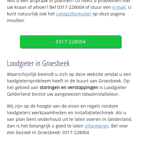
Wilt u een afspraak in plannen? Of heeft u problemen met
uw kraan of afvoer? Bel 0317-228004 of stuur een
e-mail
. U
kunt natuurlijk ook het
contactformulier
op deze pagina
invullen.
0317-228004
Loodgieter in Groesbeek
Waarschijnlijk bevindt u zich op deze website omdat u een
loodgietersprobleem heeft in de buurt van Groesbeek. Op
het gebied van
storingen en verstoppingen
is Loodgieter
Gelderland beslist uw aangewezen totaalinstallateur.
Wij zijn op de hoogte van de eisen en regels rondom
loodgieters werkzaamheden en installatietechniek. Als u
van plan bent onderhoud uit te laten voeren in Gelderland,
dan is het belangrijk u goed te laten
informeren
. Bel voor
een bezoek in Groesbeek: 0317-228004