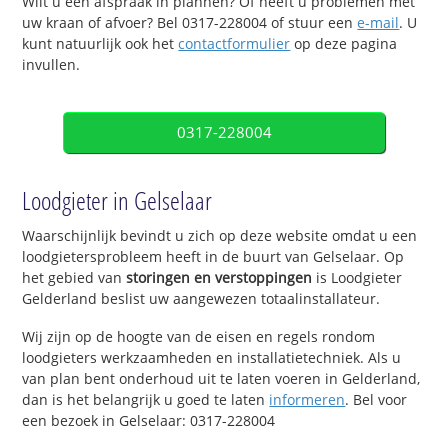
Wilt u een afspraak in plannen? Of heeft u problemen met
uw kraan of afvoer? Bel 0317-228004 of stuur een
e-mail
. U
kunt natuurlijk ook het
contactformulier
op deze pagina
invullen.
0317-228004
Loodgieter in Gelselaar
Waarschijnlijk bevindt u zich op deze website omdat u een
loodgietersprobleem heeft in de buurt van Gelselaar. Op
het gebied van
storingen en verstoppingen
is Loodgieter
Gelderland beslist uw aangewezen totaalinstallateur.
Wij zijn op de hoogte van de eisen en regels rondom
loodgieters werkzaamheden en installatietechniek. Als u
van plan bent onderhoud uit te laten voeren in Gelderland,
dan is het belangrijk u goed te laten
informeren
. Bel voor
een bezoek in Gelselaar: 0317-228004