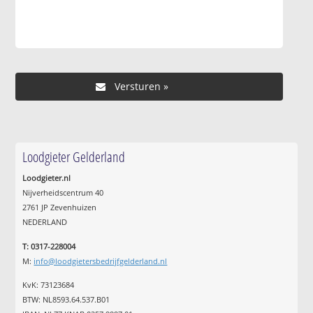
Loodgieter Gelderland
Loodgieter.nl
Nijverheidscentrum 40
2761 JP Zevenhuizen
NEDERLAND
T: 0317-228004
M:
info@loodgietersbedrijfgelderland.nl
KvK: 73123684
BTW: NL8593.64.537.B01