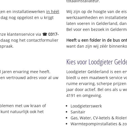
totaalinstallateur.
ngen en installatiewerken
in héél
Wij zijn op de hoogte van de ei
dag nog opgelost en u krijgt
werkzaamheden en installatiete
laten voeren in Gelderland, dan 
Bel voor een bezoek in Gelderm
nze klantenservice via
☎ 0317-
ndaag nog het contactformulier
Heeft u een folder in de bus o
spraak.
want dan zijn wij zéér binnenko
Kies voor Loodgieter Gelde
l jaren ervaring mee heeft.
Loodgieter Gelderland is een er
 een vertrouwd adres voor al uw
biedt u een maatwerk service v
ruime ervaring, scherpe prijzen 
jaar door actief. Bel ons als u
4191 en omgeving.
roblemen met uw kraan of
Loodgieterswerk
 kunt natuurlijk ook het
Sanitair
Gas, Water, CV-ketels & Riole
Warmtepompinstallaties & z