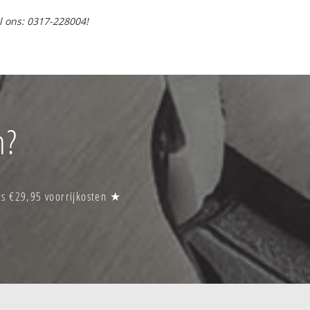
l ons: 0317-228004!
n?
ts €29,95 voorrijkosten ★