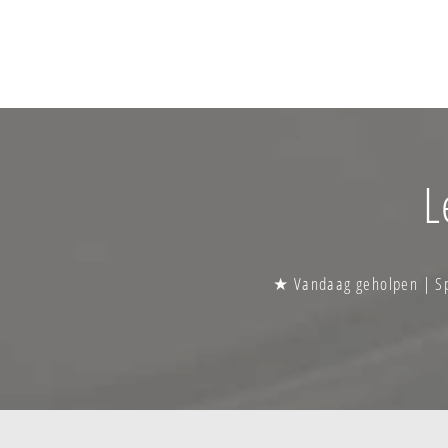
L
★ Vandaag geholpen | Spo