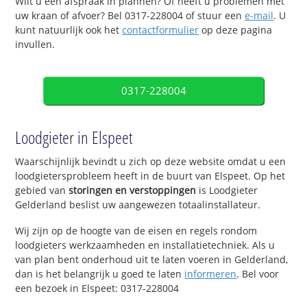
Wilt u een afspraak in plannen? Of heeft u problemen met
uw kraan of afvoer? Bel 0317-228004 of stuur een
e-mail
. U
kunt natuurlijk ook het
contactformulier
op deze pagina
invullen.
0317-228004
Loodgieter in Elspeet
Waarschijnlijk bevindt u zich op deze website omdat u een
loodgietersprobleem heeft in de buurt van Elspeet. Op het
gebied van
storingen en verstoppingen
is Loodgieter
Gelderland beslist uw aangewezen totaalinstallateur.
Wij zijn op de hoogte van de eisen en regels rondom
loodgieters werkzaamheden en installatietechniek. Als u
van plan bent onderhoud uit te laten voeren in Gelderland,
dan is het belangrijk u goed te laten
informeren
. Bel voor
een bezoek in Elspeet: 0317-228004