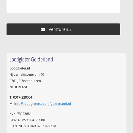
Loodgieter Gelderland
Loodgieter.nl
Nijverheidscentrum 40
2761 JP Zevenhuizen
NEDERLAND
T: 0317-228004
M:
info@loodgietersbedrijfgelderland.nl
KvK: 73123684
BTW: NL8593.64.537.B01
IBAN: NL77 KNAB 0257 9997 01