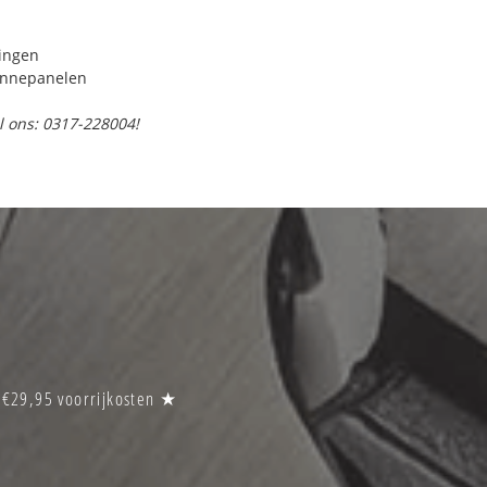
ringen
onnepanelen
l ons: 0317-228004!
 €29,95 voorrijkosten ★