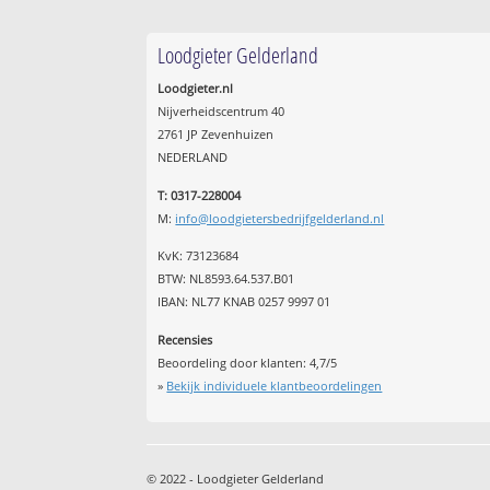
Loodgieter Gelderland
Loodgieter.nl
Nijverheidscentrum 40
2761 JP Zevenhuizen
NEDERLAND
T: 0317-228004
M:
info@loodgietersbedrijfgelderland.nl
KvK: 73123684
BTW: NL8593.64.537.B01
IBAN: NL77 KNAB 0257 9997 01
Recensies
Beoordeling door klanten:
4,7
/
5
»
Bekijk individuele klantbeoordelingen
© 2022 - Loodgieter Gelderland