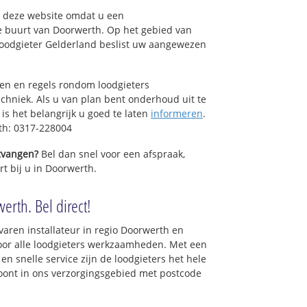
op deze website omdat u een
e buurt van Doorwerth. Op het gebied van
Loodgieter Gelderland beslist uw aangewezen
sen en regels rondom loodgieters
chniek. Als u van plan bent onderhoud uit te
is het belangrijk u goed te laten
informeren
.
th: 0317-228004
ntvangen?
Bel dan snel voor een afspraak,
rt bij u in Doorwerth.
erth. Bel direct!
varen installateur in regio Doorwerth en
oor alle loodgieters werkzaamheden. Met een
en snelle service zijn de loodgieters het hele
 woont in ons verzorgingsgebied met postcode