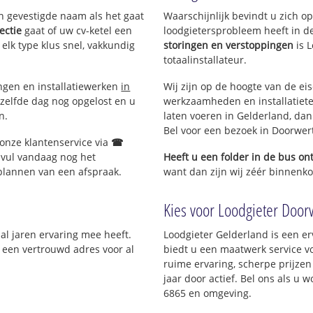
en gevestigde naam als het gaat
Waarschijnlijk bevindt u zich 
ectie
gaat of uw cv-ketel een
loodgietersprobleem heeft in d
 elk type klus snel, vakkundig
storingen en verstoppingen
is 
totaalinstallateur.
ingen en installatiewerken
in
Wij zijn op de hoogte van de ei
zelfde dag nog opgelost en u
werkzaamheden en installatiete
n.
laten voeren in Gelderland, dan 
Bel voor een bezoek in Doorwer
 onze klantenservice via
☎
 vul vandaag nog het
Heeft u een folder in de bus o
 plannen van een afspraak.
want dan zijn wij zéér binnenko
Kies voor Loodgieter Doorw
 al jaren ervaring mee heeft.
Loodgieter Gelderland is een er
; een vertrouwd adres voor al
biedt u een maatwerk service v
ruime ervaring, scherpe prijzen 
jaar door actief. Bel ons als u
6865 en omgeving.