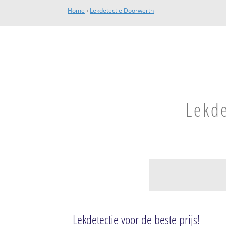
Home
›
Lekdetectie Doorwerth
Lekde
Doorwerth
Heveadorp
Lekdetectie voor de beste prijs!
Wolfheze