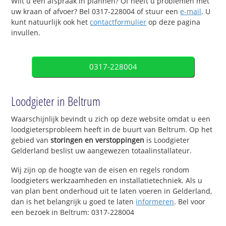
Wilt u een afspraak in plannen? Of heeft u problemen met
uw kraan of afvoer? Bel 0317-228004 of stuur een
e-mail
. U
kunt natuurlijk ook het
contactformulier
op deze pagina
invullen.
0317-228004
Loodgieter in Beltrum
Waarschijnlijk bevindt u zich op deze website omdat u een
loodgietersprobleem heeft in de buurt van Beltrum. Op het
gebied van
storingen en verstoppingen
is Loodgieter
Gelderland beslist uw aangewezen totaalinstallateur.
Wij zijn op de hoogte van de eisen en regels rondom
loodgieters werkzaamheden en installatietechniek. Als u
van plan bent onderhoud uit te laten voeren in Gelderland,
dan is het belangrijk u goed te laten
informeren
. Bel voor
een bezoek in Beltrum: 0317-228004