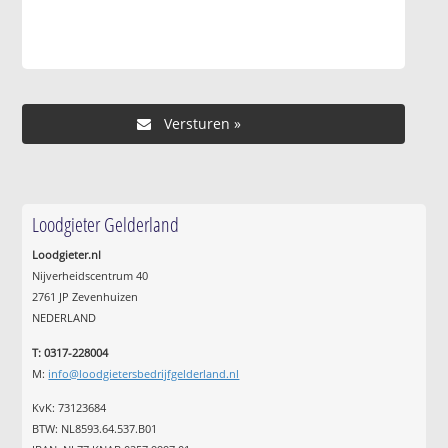
Loodgieter Gelderland
Loodgieter.nl
Nijverheidscentrum 40
2761 JP Zevenhuizen
NEDERLAND
T: 0317-228004
M:
info@loodgietersbedrijfgelderland.nl
KvK: 73123684
BTW: NL8593.64.537.B01