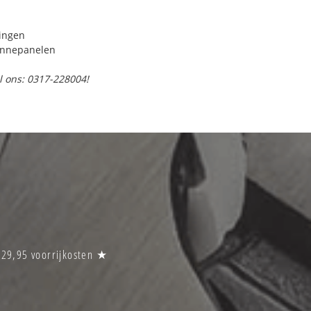
ringen
onnepanelen
l ons: 0317-228004!
€29,95 voorrijkosten ★