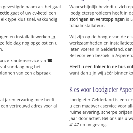
en gevestigde naam als het gaat
Waarschijnlijk bevindt u zich 
ectie
gaat of uw cv-ketel een
loodgietersprobleem heeft in d
 elk type klus snel, vakkundig
storingen en verstoppingen
is 
totaalinstallateur.
ingen en installatiewerken
in
Wij zijn op de hoogte van de ei
zelfde dag nog opgelost en u
werkzaamheden en installatiete
n.
laten voeren in Gelderland, dan 
Bel voor een bezoek in Asperen
 onze klantenservice via
☎
 vul vandaag nog het
Heeft u een folder in de bus o
 plannen van een afspraak.
want dan zijn wij zéér binnenkor
Kies voor Loodgieter Asper
 al jaren ervaring mee heeft.
Loodgieter Gelderland is een er
; een vertrouwd adres voor al
u een maatwerk service voor al
ruime ervaring, scherpe prijzen 
jaar door actief. Bel ons als u
4147 en omgeving.