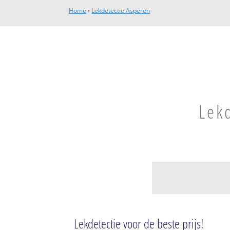
Home
›
Lekdetectie Asperen
Lekd
Asperen
Asperen
Lekdetectie voor de beste prijs!
Westelijke uitbre