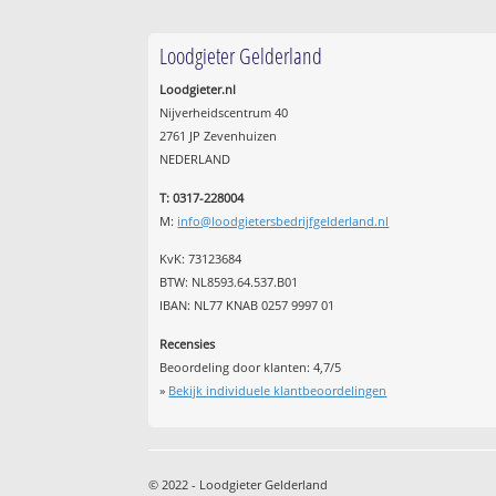
Loodgieter Gelderland
Loodgieter.nl
Nijverheidscentrum 40
2761 JP Zevenhuizen
NEDERLAND
T: 0317-228004
M:
info@loodgietersbedrijfgelderland.nl
KvK: 73123684
BTW: NL8593.64.537.B01
IBAN: NL77 KNAB 0257 9997 01
Recensies
Beoordeling door klanten:
4,7
/
5
»
Bekijk individuele klantbeoordelingen
© 2022 - Loodgieter Gelderland