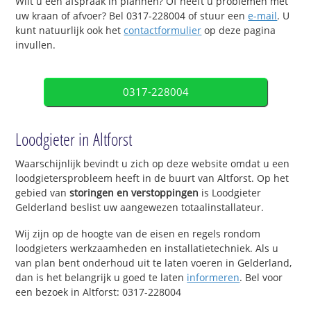
Wilt u een afspraak in plannen? Of heeft u problemen met
uw kraan of afvoer? Bel 0317-228004 of stuur een
e-mail
. U
kunt natuurlijk ook het
contactformulier
op deze pagina
invullen.
0317-228004
Loodgieter in Altforst
Waarschijnlijk bevindt u zich op deze website omdat u een
loodgietersprobleem heeft in de buurt van Altforst. Op het
gebied van
storingen en verstoppingen
is Loodgieter
Gelderland beslist uw aangewezen totaalinstallateur.
Wij zijn op de hoogte van de eisen en regels rondom
loodgieters werkzaamheden en installatietechniek. Als u
van plan bent onderhoud uit te laten voeren in Gelderland,
dan is het belangrijk u goed te laten
informeren
. Bel voor
een bezoek in Altforst: 0317-228004