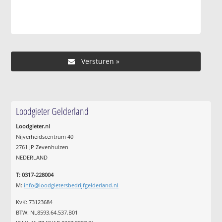
Loodgieter Gelderland
Loodgieter.nl
Nijverheidscentrum 40
2761 JP Zevenhuizen
NEDERLAND
T: 0317-228004
M:
info@loodgietersbedrijfgelderland.nl
KvK: 73123684
BTW: NL8593.64.537.B01