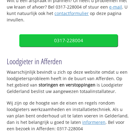
Wilt u een afspraak in plannen? Of heeft u problemen met
uw kraan of afvoer? Bel 0317-228004 of stuur een
e-mail
. U
kunt natuurlijk ook het
contactformulier
op deze pagina
invullen.
0317-228004
Loodgieter in Afferden
Waarschijnlijk bevindt u zich op deze website omdat u een
loodgietersprobleem heeft in de buurt van Afferden. Op
het gebied van
storingen en verstoppingen
is Loodgieter
Gelderland beslist uw aangewezen totaalinstallateur.
Wij zijn op de hoogte van de eisen en regels rondom
loodgieters werkzaamheden en installatietechniek. Als u
van plan bent onderhoud uit te laten voeren in Gelderland,
dan is het belangrijk u goed te laten
informeren
. Bel voor
een bezoek in Afferden: 0317-228004