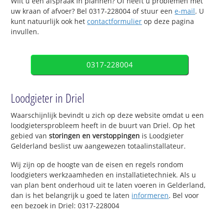
Wilt u een afspraak in plannen? Of heeft u problemen met
uw kraan of afvoer? Bel 0317-228004 of stuur een
e-mail
. U
kunt natuurlijk ook het
contactformulier
op deze pagina
invullen.
0317-228004
Loodgieter in Driel
Waarschijnlijk bevindt u zich op deze website omdat u een
loodgietersprobleem heeft in de buurt van Driel. Op het
gebied van
storingen en verstoppingen
is Loodgieter
Gelderland beslist uw aangewezen totaalinstallateur.
Wij zijn op de hoogte van de eisen en regels rondom
loodgieters werkzaamheden en installatietechniek. Als u
van plan bent onderhoud uit te laten voeren in Gelderland,
dan is het belangrijk u goed te laten
informeren
. Bel voor
een bezoek in Driel: 0317-228004