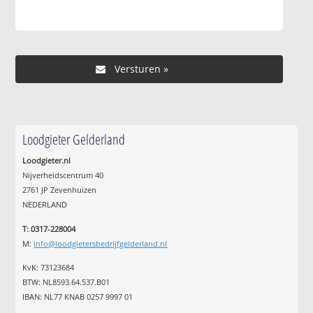
Loodgieter Gelderland
Loodgieter.nl
Nijverheidscentrum 40
2761 JP Zevenhuizen
NEDERLAND
T: 0317-228004
M:
info@loodgietersbedrijfgelderland.nl
KvK: 73123684
BTW: NL8593.64.537.B01
IBAN: NL77 KNAB 0257 9997 01