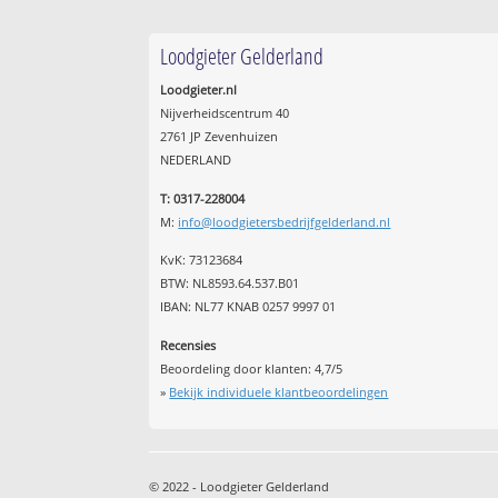
Loodgieter Gelderland
Loodgieter.nl
Nijverheidscentrum 40
2761 JP Zevenhuizen
NEDERLAND
T: 0317-228004
M:
info@loodgietersbedrijfgelderland.nl
KvK: 73123684
BTW: NL8593.64.537.B01
IBAN: NL77 KNAB 0257 9997 01
Recensies
Beoordeling door klanten:
4,7
/
5
»
Bekijk individuele klantbeoordelingen
© 2022 - Loodgieter Gelderland