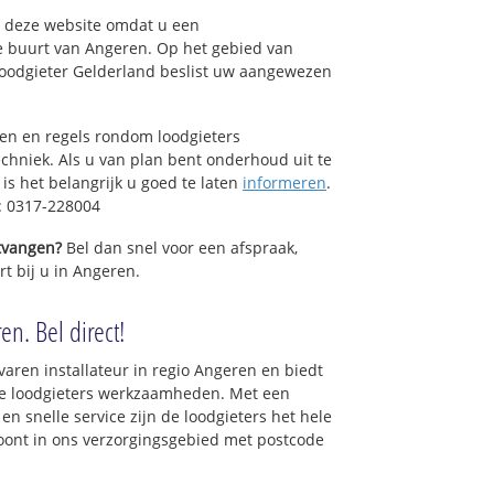
op deze website omdat u een
e buurt van Angeren. Op het gebied van
Loodgieter Gelderland beslist uw aangewezen
sen en regels rondom loodgieters
chniek. Als u van plan bent onderhoud uit te
is het belangrijk u goed te laten
informeren
.
: 0317-228004
ntvangen?
Bel dan snel voor een afspraak,
t bij u in Angeren.
en. Bel direct!
varen installateur in regio Angeren en biedt
le loodgieters werkzaamheden. Met een
en snelle service zijn de loodgieters het hele
 woont in ons verzorgingsgebied met postcode