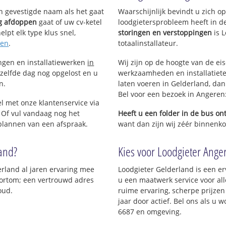
en gevestigde naam als het gaat
Waarschijnlijk bevindt u zich 
ng afdoppen
gaat of uw cv-ketel
loodgietersprobleem heeft in d
lpt elk type klus snel,
storingen en verstoppingen
is 
ven
.
totaalinstallateur.
ingen en installatiewerken
in
Wij zijn op de hoogte van de ei
zelfde dag nog opgelost en u
werkzaamheden en installatiete
n.
laten voeren in Gelderland, dan 
Bel voor een bezoek in Angeren
l met onze klantenservice via
 Of vul vandaag nog het
Heeft u een folder in de bus o
 plannen van een afspraak.
want dan zijn wij zéér binnenkor
land?
Kies voor Loodgieter Anger
erland al jaren ervaring mee
Loodgieter Gelderland is een er
 Kortom; een vertrouwd adres
u een maatwerk service voor al
oud.
ruime ervaring, scherpe prijzen 
jaar door actief. Bel ons als u
6687 en omgeving.