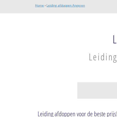
Home
›
Leiding afdoppen Angeren
Leidin
Bemmel
Bemmel
Leiding afdoppen voor de beste prijs
Haalderen