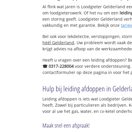
Angeren
Al flink wat jaren is Loodgieter Gelderland e
Doornenburg
om loodgieterswerk. Of het nu om een
leidi
Ooijrijkse Polder
een storing geeft. Loodgieter Gelderland verhe
vakkundig en met garantie. Bekijk onze
tarie
Bel ook voor lekdetectie, verstoppingen, stor
héél Gelderland
. Uw probleem wordt vaak de
krijgt advies na afloop van de werkzaamhede
Heeft u vragen over een leiding afdoppen? Be
☎ 0317-228004
voor verdere ondersteuning.
contactformulier op deze pagina in voor het
Hulp bij leiding afdoppen in Gelder
Leiding afdoppen is iets wat Loodgieter Geld
heeft. Zowel bij particulieren als bedrijven.
voor al uw het gas, water, en cv-ketel onderh
Maak snel een afspraak!