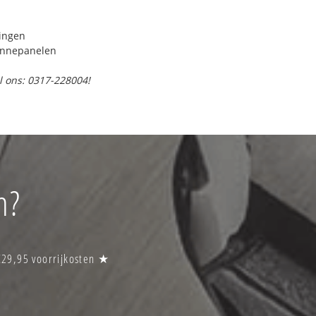
ringen
onnepanelen
l ons: 0317-228004!
n?
€29,95 voorrijkosten ★