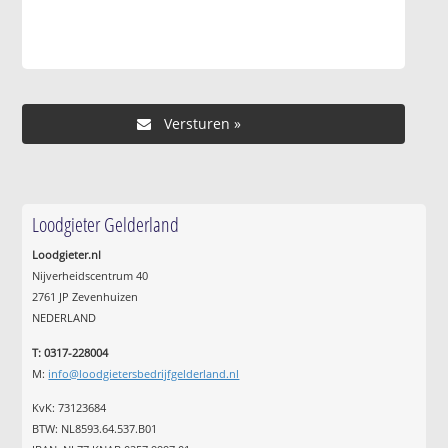
Loodgieter Gelderland
Loodgieter.nl
Nijverheidscentrum 40
2761 JP Zevenhuizen
NEDERLAND
T: 0317-228004
M:
info@loodgietersbedrijfgelderland.nl
KvK: 73123684
BTW: NL8593.64.537.B01