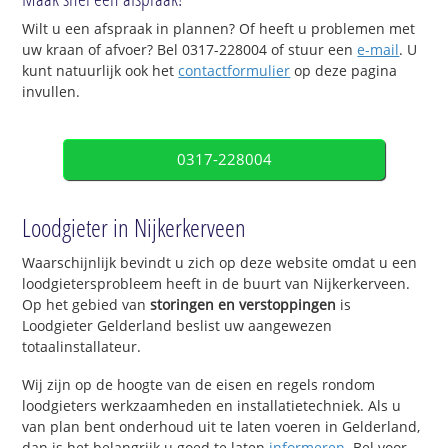
Wilt u een afspraak in plannen? Of heeft u problemen met
uw kraan of afvoer? Bel 0317-228004 of stuur een
e-mail
. U
kunt natuurlijk ook het
contactformulier
op deze pagina
invullen.
0317-228004
Loodgieter in Nijkerkerveen
Waarschijnlijk bevindt u zich op deze website omdat u een
loodgietersprobleem heeft in de buurt van Nijkerkerveen.
Op het gebied van
storingen en verstoppingen
is
Loodgieter Gelderland beslist uw aangewezen
totaalinstallateur.
Wij zijn op de hoogte van de eisen en regels rondom
loodgieters werkzaamheden en installatietechniek. Als u
van plan bent onderhoud uit te laten voeren in Gelderland,
dan is het belangrijk u goed te laten
informeren
. Bel voor