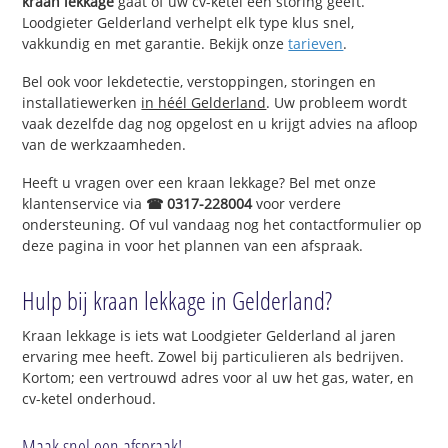
kraan lekkage
gaat of uw cv-ketel een storing geeft.
Loodgieter Gelderland verhelpt elk type klus snel,
vakkundig en met garantie. Bekijk onze
tarieven
.
Bel ook voor lekdetectie, verstoppingen, storingen en
installatiewerken
in héél Gelderland
. Uw probleem wordt
vaak dezelfde dag nog opgelost en u krijgt advies na afloop
van de werkzaamheden.
Heeft u vragen over een kraan lekkage? Bel met onze
klantenservice via
☎ 0317-228004
voor verdere
ondersteuning. Of vul vandaag nog het contactformulier op
deze pagina in voor het plannen van een afspraak.
Hulp bij kraan lekkage in Gelderland?
Kraan lekkage is iets wat Loodgieter Gelderland al jaren
ervaring mee heeft. Zowel bij particulieren als bedrijven.
Kortom; een vertrouwd adres voor al uw het gas, water, en
cv-ketel onderhoud.
Maak snel een afspraak!