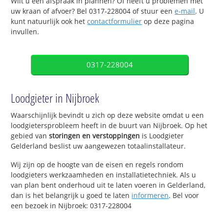
Wilt u een afspraak in plannen? Of heeft u problemen met
uw kraan of afvoer? Bel 0317-228004 of stuur een
e-mail
. U
kunt natuurlijk ook het
contactformulier
op deze pagina
invullen.
0317-228004
Loodgieter in Nijbroek
Waarschijnlijk bevindt u zich op deze website omdat u een
loodgietersprobleem heeft in de buurt van Nijbroek. Op het
gebied van
storingen en verstoppingen
is Loodgieter
Gelderland beslist uw aangewezen totaalinstallateur.
Wij zijn op de hoogte van de eisen en regels rondom
loodgieters werkzaamheden en installatietechniek. Als u
van plan bent onderhoud uit te laten voeren in Gelderland,
dan is het belangrijk u goed te laten
informeren
. Bel voor
een bezoek in Nijbroek: 0317-228004