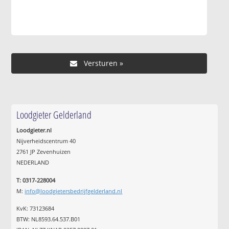
Loodgieter Gelderland
Loodgieter.nl
Nijverheidscentrum 40
2761 JP Zevenhuizen
NEDERLAND
T: 0317-228004
M:
info@loodgietersbedrijfgelderland.nl
KvK: 73123684
BTW: NL8593.64.537.B01