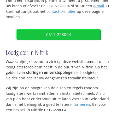
Wilt u een afspraak in plannen? Of heeft u problemen met
uw kraan of afvoer? Bel 0317-228004 of stuur een
e-mail
. U
kunt natuurlijk ook het
contactformulier
op deze pagina
invullen.
0317-228004
Loodgieter in Niftrik
Waarschijnlijk bevindt u zich op deze website omdat u een
loodgietersprobleem heeft in de buurt van Niftrik. Op het
gebied van
storingen en verstoppingen
is Loodgieter
Gelderland beslist uw aangewezen totaalinstallateur.
Wij zijn op de hoogte van de eisen en regels rondom
loodgieters werkzaamheden en installatietechniek. Als u
van plan bent onderhoud uit te laten voeren in Gelderland,
dan is het belangrijk u goed te laten
informeren
. Bel voor
een bezoek in Niftrik: 0317-228004