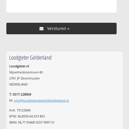
Loodgieter Gelderland
Loodgieter.nl
Nijverheidscentrum 40
2761 JP Zevenhuizen
NEDERLAND
T: 0317-228004
M:
info@loodgietersbedrijfgelderland.nl
KvK: 73123684
BTW: NL8593.64.537.B01
IBAN: NL77 KNAB 0257 9997 01